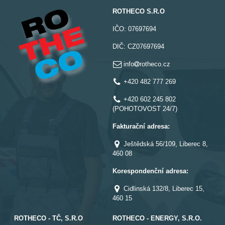
ROTHECO S.R.O
IČO:
07697694
DIČ:
CZ07697694
info
rotheco.cz
+420 482 777 269
+420 602 245 802
(POHOTOVOST 24/7)
Fakturační adresa:
Ještědská 56/109, Liberec 8,
460 08
Korespondenční adresa:
Cidlinská 132/8, Liberec 15,
460 15
ROTHECO - TČ, S.R.O
ROTHECO - ENERGY, S.R.O.