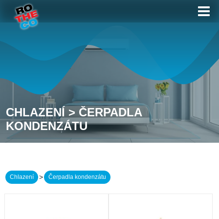
CHLAZENÍ > ČERPADLA
KONDENZÁTU
>
Chlazení
Čerpadla kondenzátu