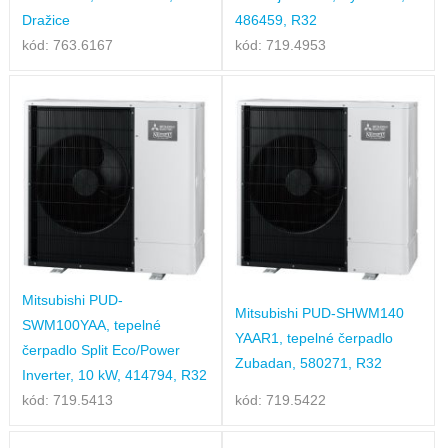
Dražice
486459, R32
kód: 763.6167
kód: 719.4953
Mitsubishi PUD-
Mitsubishi PUD-SHWM140
SWM100YAA, tepelné
YAAR1, tepelné čerpadlo
čerpadlo Split Eco/Power
Zubadan, 580271, R32
Inverter, 10 kW, 414794, R32
kód: 719.5413
kód: 719.5422