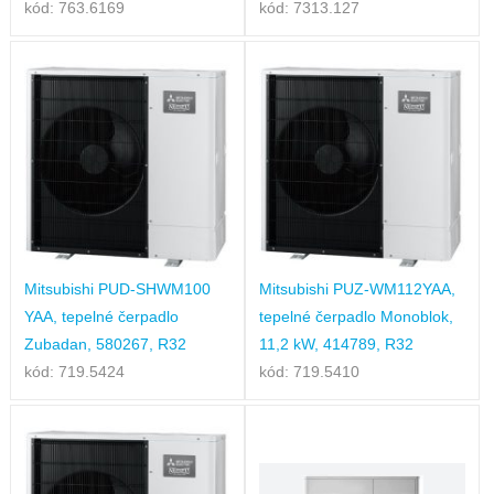
kód: 763.6169
kód: 7313.127
Mitsubishi PUD-SHWM100
Mitsubishi PUZ-WM112YAA,
YAA, tepelné čerpadlo
tepelné čerpadlo Monoblok,
Zubadan, 580267, R32
11,2 kW, 414789, R32
kód: 719.5424
kód: 719.5410