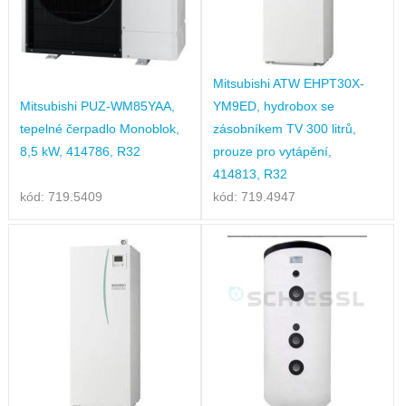
Mitsubishi ATW EHPT30X-
Mitsubishi PUZ-WM85YAA,
YM9ED, hydrobox se
tepelné čerpadlo Monoblok,
zásobníkem TV 300 litrů,
8,5 kW, 414786, R32
prouze pro vytápění,
414813, R32
kód: 719.5409
kód: 719.4947