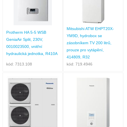
Mitsubishi ATW EHPT20X-
Protherm HA 5-5 WSB
YM9D, hydrobox se
GeniaAir Split, 230V,
zásobníkem TV 200 litrů,
0010023500, vnitřní
prouze pro vytápění,
hydraulická jednotka, R410A
414809, R32
kód: 7313.108
kód: 719.4946