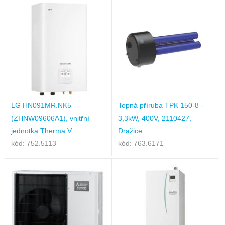
LG HN091MR.NK5
Topná příruba TPK 150-8 -
(ZHNW09606A1), vnitřní
3,3kW, 400V, 2110427,
jednotka Therma V
Dražice
kód: 752.5113
kód: 763.6171