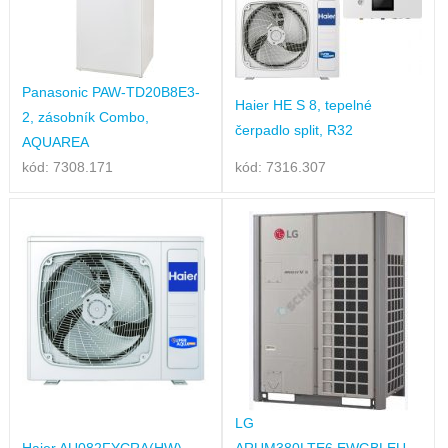
Panasonic PAW-TD20B8E3-
Haier HE S 8, tepelné
2, zásobník Combo,
čerpadlo split, R32
AQUAREA
kód: 7308.171
kód: 7316.307
LG
Haier AU082FYCRA(HW),
ARUM380LTE6.EWGBLEU,