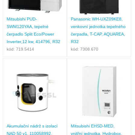
Mitsubishi PUD-
Panasonic WH-UXZ09KE8,
SWM120YAA, tepelné
venkovní jednotka tepelného
čerpadlo Split Eco/Power
čerpadla, T-CAP, AQUAREA,
Inverter,12 kw, 414796, R32
R32
kód: 719.5414
kód: 7308.670
Akumulační nádrž s izolací
Mitsubishi EHSD-MED,
NAD 50 v1, 110058992,
vnitřní jednotka, Hydrobox,