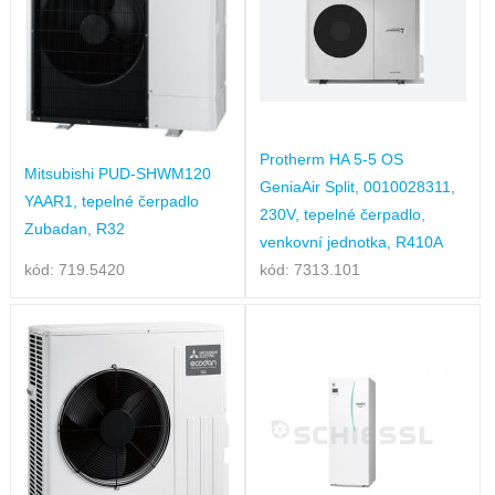
Protherm HA 5-5 OS
Mitsubishi PUD-SHWM120
GeniaAir Split, 0010028311,
YAAR1, tepelné čerpadlo
230V, tepelné čerpadlo,
Zubadan, R32
venkovní jednotka, R410A
kód: 719.5420
kód: 7313.101