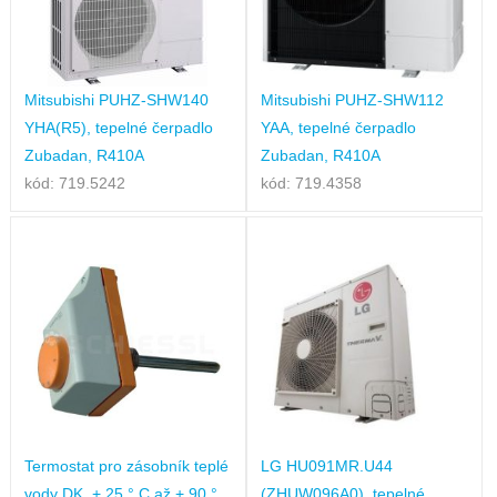
Mitsubishi PUHZ-SHW140
Mitsubishi PUHZ-SHW112
YHA(R5), tepelné čerpadlo
YAA, tepelné čerpadlo
Zubadan, R410A
Zubadan, R410A
kód: 719.5242
kód: 719.4358
Termostat pro zásobník teplé
LG HU091MR.U44
vody DK, + 25 ° C až + 90 °
(ZHUW096A0), tepelné