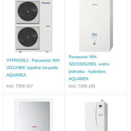
Panasonic WH-
VÝPRODEJ - Panasonic WH-
SDC0305J3E5, vnitřní
UD12HE8, tepelné čerpadlo
jednotka - hydrobox
AQUAREA
AQUAREA
kód: 7308.107
kód: 7308.185