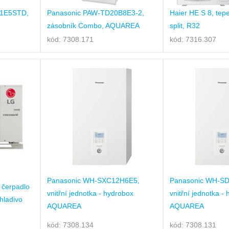
C1E5STD,
Panasonic PAW-TD20B8E3-2,
Haier HE S 8, tep
zásobník Combo, AQUAREA
split, R32
kód: 7308.171
kód: 7316.307
Panasonic WH-SXC12H6E5,
Panasonic WH-S
 čerpadlo
vnitřní jednotka - hydrobox
vnitřní jednotka -
hladivo
AQUAREA
AQUAREA
kód: 7308.134
kód: 7308.131