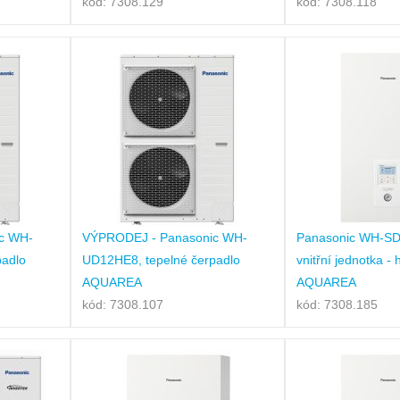
kód: 7308.129
kód: 7308.118
c WH-
VÝPRODEJ - Panasonic WH-
Panasonic WH-S
padlo
UD12HE8, tepelné čerpadlo
vnitřní jednotka -
AQUAREA
AQUAREA
kód: 7308.107
kód: 7308.185