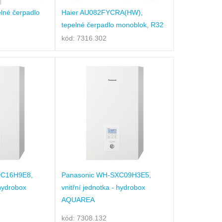
elné čerpadlo
Haier AU082FYCRA(HW),
tepelné čerpadlo monoblok, R32
kód: 7316.302
DC16H9E8,
Panasonic WH-SXC09H3E5,
 hydrobox
vnitřní jednotka - hydrobox
AQUAREA
kód: 7308.132