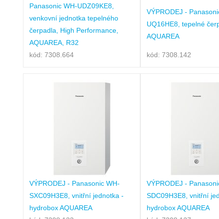
Panasonic WH-UDZ09KE8,
VÝPRODEJ - Panasoni
venkovní jednotka tepelného
UQ16HE8, tepelné čer
čerpadla, High Performance,
AQUAREA
AQUAREA, R32
kód: 7308.664
kód: 7308.142
VÝPRODEJ - Panasonic WH-
VÝPRODEJ - Panasoni
SXC09H3E8, vnitřní jednotka -
SDC09H3E8, vnitřní jed
hydrobox AQUAREA
hydrobox AQUAREA