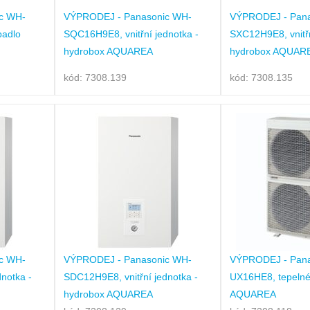
c WH-
VÝPRODEJ - Panasonic WH-
VÝPRODEJ - Pana
padlo
SQC16H9E8, vnitřní jednotka -
SXC12H9E8, vnitřn
hydrobox AQUAREA
hydrobox AQUAR
kód: 7308.139
kód: 7308.135
c WH-
VÝPRODEJ - Panasonic WH-
VÝPRODEJ - Pana
notka -
SDC12H9E8, vnitřní jednotka -
UX16HE8, tepelné
hydrobox AQUAREA
AQUAREA