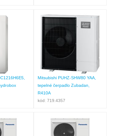
DC1216H6E5,
Mitsubishi PUHZ-SHW80 YAA,
 hydrobox
tepelné čerpadlo Zubadan,
R410A
kód: 719.4357