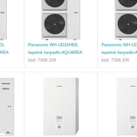
E5,
Panasonic WH-UD16HE8,
Panasonic WH-U
AREA
tepelné čerpadlo AQUAREA
tepelné čerpadl
kód: 7308.109
kód: 7308.106