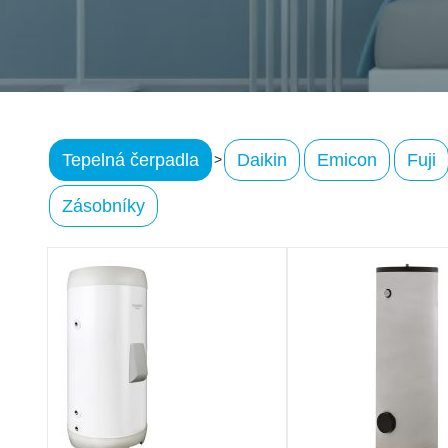
Tepelná čerpadla
Daikin
Emicon
Fuji
>
Zásobníky