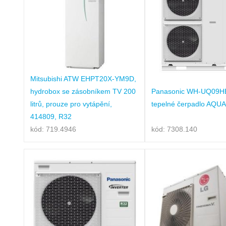
Mitsubishi ATW EHPT20X-YM9D,
hydrobox se zásobníkem TV 200
Panasonic WH-UQ09H
litrů, prouze pro vytápění,
tepelné čerpadlo AQU
414809, R32
kód: 719.4946
kód: 7308.140