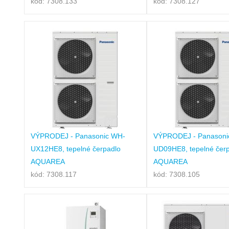
kód: 7308.133
kód: 7308.127
VÝPRODEJ - Panasonic WH-
VÝPRODEJ - Panasoni
UX12HE8, tepelné čerpadlo
UD09HE8, tepelné čer
AQUAREA
AQUAREA
kód: 7308.117
kód: 7308.105