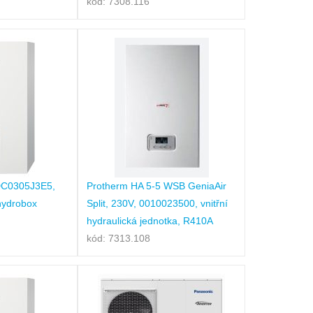
kód: 7308.116
DC0305J3E5,
Protherm HA 5-5 WSB GeniaAir
 hydrobox
Split, 230V, 0010023500, vnitřní
hydraulická jednotka, R410A
kód: 7313.108