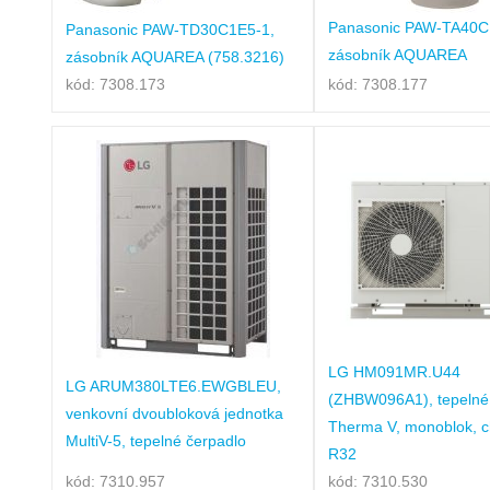
Panasonic PAW-TA40
Panasonic PAW-TD30C1E5-1,
zásobník AQUAREA
zásobník AQUAREA (758.3216)
kód: 7308.173
kód: 7308.177
LG HM091MR.U44
LG ARUM380LTE6.EWGBLEU,
(ZHBW096A1), tepelné
venkovní dvoubloková jednotka
Therma V, monoblok, c
MultiV-5, tepelné čerpadlo
R32
kód: 7310.957
kód: 7310.530