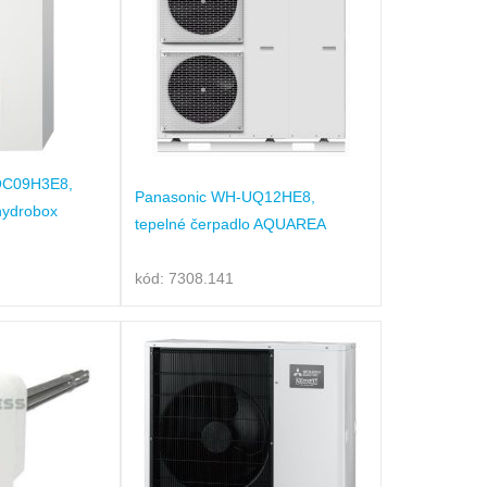
QC09H3E8,
Panasonic WH-UQ12HE8,
 hydrobox
tepelné čerpadlo AQUAREA
kód: 7308.141