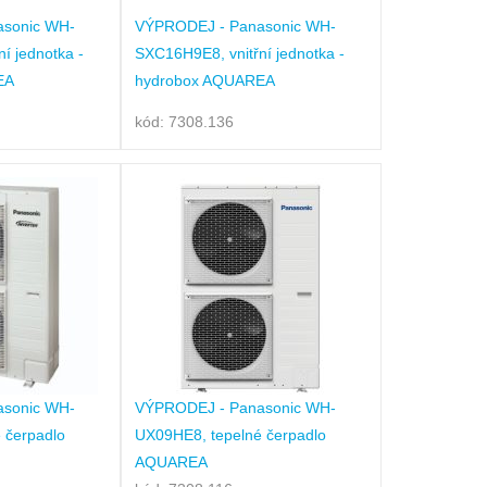
sonic WH-
VÝPRODEJ - Panasonic WH-
í jednotka -
SXC16H9E8, vnitřní jednotka -
EA
hydrobox AQUAREA
kód: 7308.136
sonic WH-
VÝPRODEJ - Panasonic WH-
 čerpadlo
UX09HE8, tepelné čerpadlo
AQUAREA