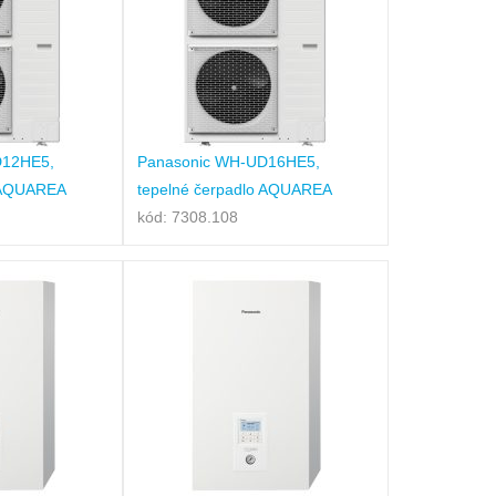
D12HE5,
Panasonic WH-UD16HE5,
o AQUAREA
tepelné čerpadlo AQUAREA
kód: 7308.108