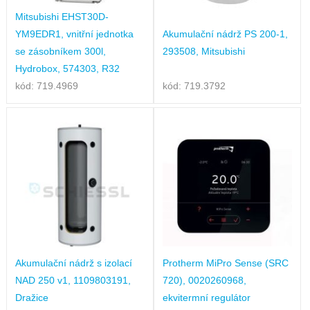
Mitsubishi EHST30D-
YM9EDR1, vnitřní jednotka
Akumulační nádrž PS 200-1,
se zásobníkem 300l,
293508, Mitsubishi
Hydrobox, 574303, R32
kód: 719.4969
kód: 719.3792
Akumulační nádrž s izolací
Protherm MiPro Sense (SRC
NAD 250 v1, 1109803191,
720), 0020260968,
Dražice
ekvitermní regulátor