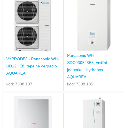
Panasonic WH-
VÝPRODEJ - Panasonic WH-
SDC0305J3E5, vnitřní
UD12HE8, tepelné čerpadlo
jednotka - hydrobox
AQUAREA
AQUAREA
kód: 7308.107
kód: 7308.185