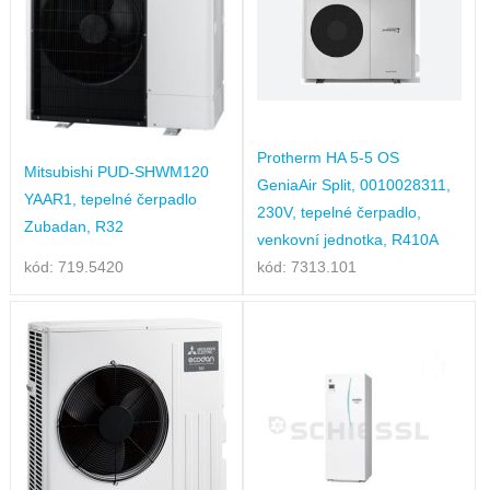
Protherm HA 5-5 OS
Mitsubishi PUD-SHWM120
GeniaAir Split, 0010028311,
YAAR1, tepelné čerpadlo
230V, tepelné čerpadlo,
Zubadan, R32
venkovní jednotka, R410A
kód: 719.5420
kód: 7313.101