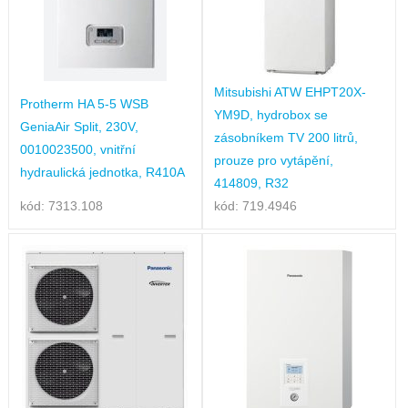
Mitsubishi ATW EHPT20X-
Protherm HA 5-5 WSB
YM9D, hydrobox se
GeniaAir Split, 230V,
zásobníkem TV 200 litrů,
0010023500, vnitřní
prouze pro vytápění,
hydraulická jednotka, R410A
414809, R32
kód: 7313.108
kód: 719.4946