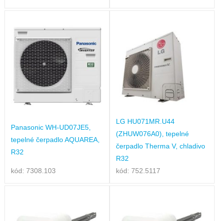
LG HU071MR.U44
Panasonic WH-UD07JE5,
(ZHUW076A0), tepelné
tepelné čerpadlo AQUAREA,
čerpadlo Therma V, chladivo
R32
R32
kód: 7308.103
kód: 752.5117