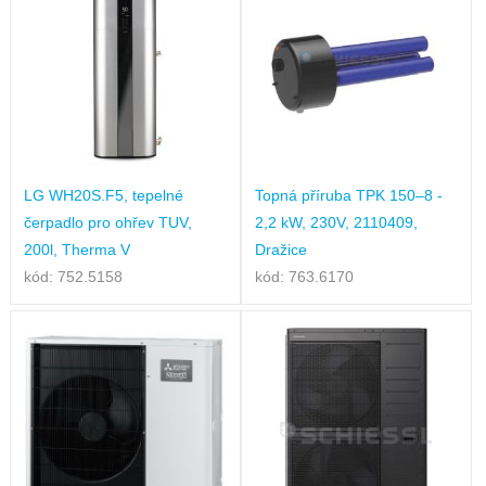
LG WH20S.F5, tepelné
Topná příruba TPK 150–8 -
čerpadlo pro ohřev TUV,
2,2 kW, 230V, 2110409,
200l, Therma V
Dražice
kód: 752.5158
kód: 763.6170