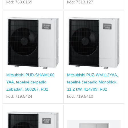
kód: 763.6169
kód: 7313.127
Mitsubishi PUD-SHWM100
Mitsubishi PUZ-WM112YAA,
YAA, tepelné čerpadlo
tepelné čerpadlo Monoblok,
Zubadan, 580267, R32
11,2 kW, 414789, R32
kód: 719.5424
kód: 719.5410