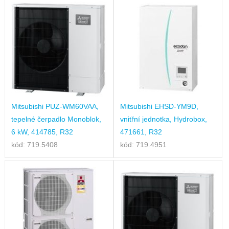
Mitsubishi PUZ-WM60VAA,
Mitsubishi EHSD-YM9D,
tepelné čerpadlo Monoblok,
vnitřní jednotka, Hydrobox,
6 kW, 414785, R32
471661, R32
kód: 719.5408
kód: 719.4951