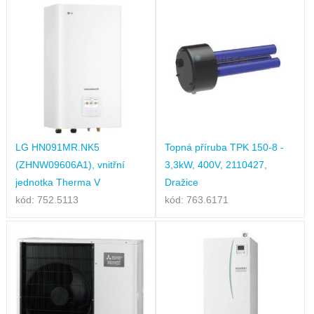
LG HN091MR.NK5
Topná příruba TPK 150-8 -
(ZHNW09606A1), vnitřní
3,3kW, 400V, 2110427,
jednotka Therma V
Dražice
kód: 752.5113
kód: 763.6171