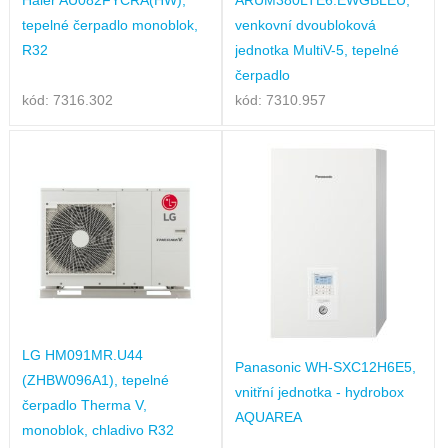
tepelné čerpadlo monoblok,
venkovní dvoubloková
R32
jednotka MultiV-5, tepelné
čerpadlo
kód: 7316.302
kód: 7310.957
LG HM091MR.U44
Panasonic WH-SXC12H6E5,
(ZHBW096A1), tepelné
vnitřní jednotka - hydrobox
čerpadlo Therma V,
AQUAREA
monoblok, chladivo R32