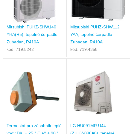
Mitsubishi PUHZ-SHW140
Mitsubishi PUHZ-SHW112
YHA(R5), tepelné čerpadlo
YAA, tepelné čerpadlo
Zubadan, R410A
Zubadan, R410A
kód: 719.5242
kód: 719.4358
Termostat pro zásobník teplé
LG HU091MR.U44
vody DK, + 25 ° C až + 90 °
(ZHUW096A0), tepelné