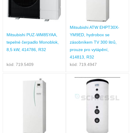
Mitsubishi ATW EHPT30X-
Mitsubishi PUZ-WM85YAA,
YM9ED, hydrobox se
tepelné čerpadlo Monoblok,
zásobníkem TV 300 litrů,
8,5 kW, 414786, R32
prouze pro vytápění,
414813, R32
kód: 719.5409
kód: 719.4947