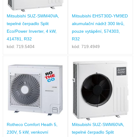
Mitsubishi SUZ-SWM40VA,
Mitsubishi EHST30D-YM9ED
tepelné čerpadlo Split
akumulační nádrž 300 litrů,
Eco/Power Inverter, 4 kW,
pouze vytápění, 574303,
414781, R32
R32
kód: 719.5404
kód: 719.4949
Rotheco Comfort Heath 5,
Mitsubishi SUZ-SWM60VA,
230V, 5 kW, venkovní
tepelné čerpadlo Split