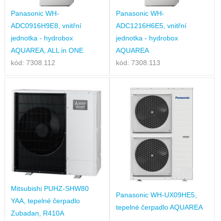
Panasonic WH-
Panasonic WH-
ADC0916H9E8, vnitřní
ADC1216H6E5, vnitřní
jednotka - hydrobox
jednotka - hydrobox
AQUAREA, ALL in ONE
AQUAREA
kód: 7308.112
kód: 7308.113
Mitsubishi PUHZ-SHW80
Panasonic WH-UX09HE5,
YAA, tepelné čerpadlo
tepelné čerpadlo AQUAREA
Zubadan, R410A