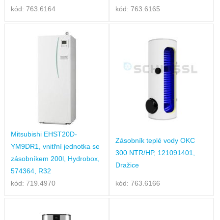
kód: 763.6164
kód: 763.6165
Mitsubishi EHST20D-
Zásobník teplé vody OKC
YM9DR1, vnitřní jednotka se
300 NTR/HP, 121091401,
zásobníkem 200l, Hydrobox,
Dražice
574364, R32
kód: 719.4970
kód: 763.6166