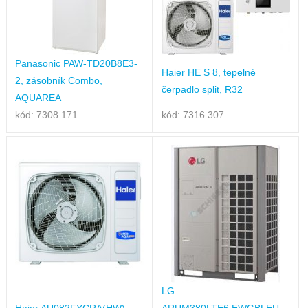
Panasonic PAW-TD20B8E3-
Haier HE S 8, tepelné
2, zásobník Combo,
čerpadlo split, R32
AQUAREA
kód: 7308.171
kód: 7316.307
LG
Haier AU082FYCRA(HW),
ARUM380LTE6.EWGBLEU,