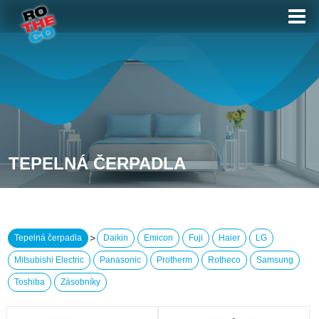
TEPELNÁ ČERPADLA
>
Tepelná čerpadla
Daikin
Emicon
Fuji
Haier
LG
Mitsubishi Electric
Panasonic
Protherm
Rotheco
Samsung
Toshiba
Zásobníky