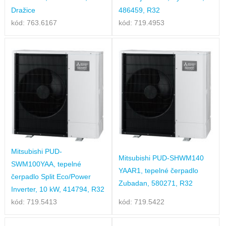
Dražice
486459, R32
kód: 763.6167
kód: 719.4953
Mitsubishi PUD-
Mitsubishi PUD-SHWM140
SWM100YAA, tepelné
YAAR1, tepelné čerpadlo
čerpadlo Split Eco/Power
Zubadan, 580271, R32
Inverter, 10 kW, 414794, R32
kód: 719.5413
kód: 719.5422