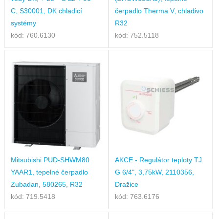
C, S30001, DK chladicí
čerpadlo Therma V, chladivo
systémy
R32
kód: 760.6130
kód: 752.5118
Mitsubishi PUD-SHWM80
AKCE - Regulátor teploty TJ
YAAR1, tepelné čerpadlo
G 6/4", 3,75kW, 2110356,
Zubadan, 580265, R32
Dražice
kód: 719.5418
kód: 763.6176