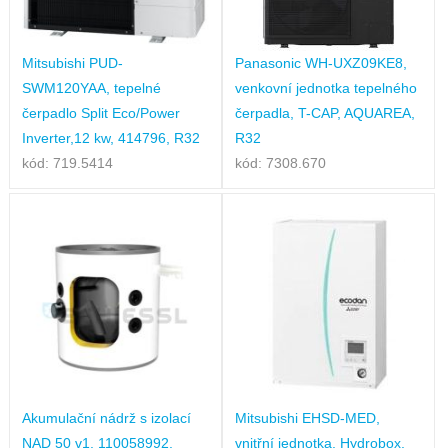
Mitsubishi PUD-
Panasonic WH-UXZ09KE8,
SWM120YAA, tepelné
venkovní jednotka tepelného
čerpadlo Split Eco/Power
čerpadla, T-CAP, AQUAREA,
Inverter,12 kw, 414796, R32
R32
kód: 719.5414
kód: 7308.670
Akumulační nádrž s izolací
Mitsubishi EHSD-MED,
NAD 50 v1, 110058992,
vnitřní jednotka, Hydrobox,