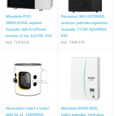
Mitsubishi PUD-
Panasonic WH-UXZ09KE8,
SWM120YAA, tepelné
venkovní jednotka tepelného
čerpadlo Split Eco/Power
čerpadla, T-CAP, AQUAREA,
Inverter,12 kw, 414796, R32
R32
kód: 719.5414
kód: 7308.670
Akumulační nádrž s izolací
Mitsubishi EHSD-MED,
NAD 50 v1, 110058992,
vnitřní jednotka, Hydrobox,