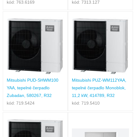
kód: 763.6169
kód: 7313.127
Mitsubishi PUD-SHWM100
Mitsubishi PUZ-WM112YAA,
YAA, tepelné čerpadlo
tepelné čerpadlo Monoblok,
Zubadan, 580267, R32
11,2 kW, 414789, R32
kód: 719.5424
kód: 719.5410