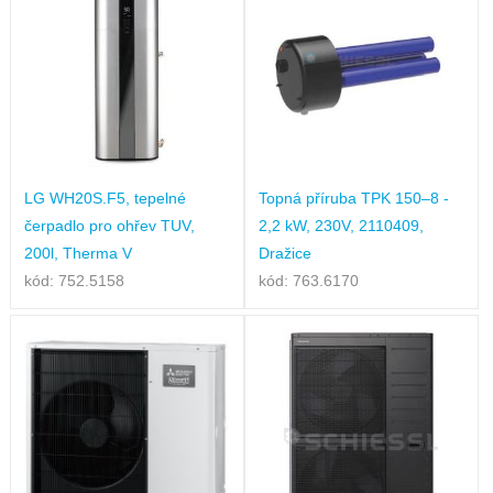
LG WH20S.F5, tepelné
Topná příruba TPK 150–8 -
čerpadlo pro ohřev TUV,
2,2 kW, 230V, 2110409,
200l, Therma V
Dražice
kód: 752.5158
kód: 763.6170