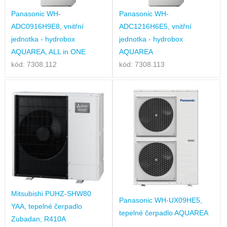
Panasonic WH-
Panasonic WH-
ADC0916H9E8, vnitřní
ADC1216H6E5, vnitřní
jednotka - hydrobox
jednotka - hydrobox
AQUAREA, ALL in ONE
AQUAREA
kód: 7308.112
kód: 7308.113
Mitsubishi PUHZ-SHW80
Panasonic WH-UX09HE5,
YAA, tepelné čerpadlo
tepelné čerpadlo AQUAREA
Zubadan, R410A