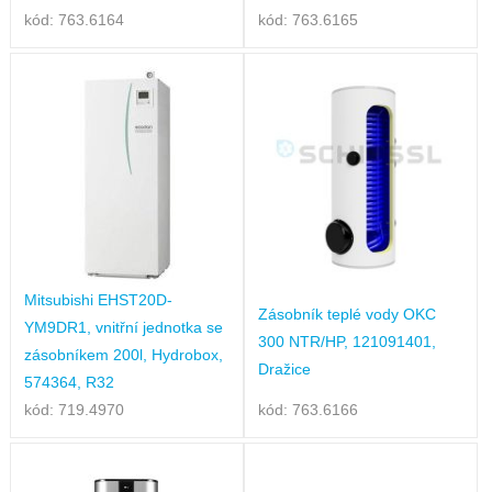
kód: 763.6164
kód: 763.6165
Mitsubishi EHST20D-
Zásobník teplé vody OKC
YM9DR1, vnitřní jednotka se
300 NTR/HP, 121091401,
zásobníkem 200l, Hydrobox,
Dražice
574364, R32
kód: 719.4970
kód: 763.6166