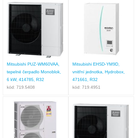
Mitsubishi PUZ-WM60VAA,
Mitsubishi EHSD-YM9D,
tepelné čerpadlo Monoblok,
vnitřní jednotka, Hydrobox,
6 kW, 414785, R32
471661, R32
kód: 719.5408
kód: 719.4951