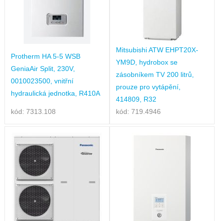
Mitsubishi ATW EHPT20X-
Protherm HA 5-5 WSB
YM9D, hydrobox se
GeniaAir Split, 230V,
zásobníkem TV 200 litrů,
0010023500, vnitřní
prouze pro vytápění,
hydraulická jednotka, R410A
414809, R32
kód: 7313.108
kód: 719.4946