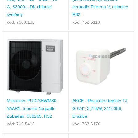
C, S30001, DK chladicí
čerpadlo Therma V, chladivo
systémy
R32
kód: 760.6130
kód: 752.5118
Mitsubishi PUD-SHWM80
AKCE - Regulátor teploty TJ
YAAR1, tepelné čerpadlo
G 6/4", 3,75kW, 2110356,
Zubadan, 580265, R32
Dražice
kód: 719.5418
kód: 763.6176