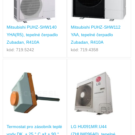
Mitsubishi PUHZ-SHW140
Mitsubishi PUHZ-SHW112
YHA(R5), tepelné čerpadlo
YAA, tepelné čerpadlo
Zubadan, R410A
Zubadan, R410A
kód: 719.5242
kód: 719.4358
Termostat pro zásobník teplé
LG HU091MR.U44
vody DK, + 25 ° C až + 90 °
(ZHUW096A0), tepelné