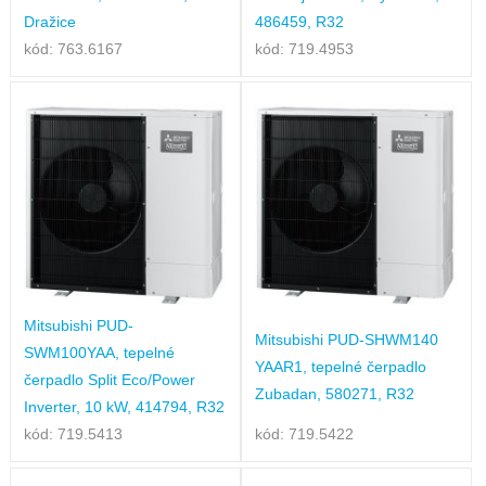
Dražice
486459, R32
kód: 763.6167
kód: 719.4953
Mitsubishi PUD-
Mitsubishi PUD-SHWM140
SWM100YAA, tepelné
YAAR1, tepelné čerpadlo
čerpadlo Split Eco/Power
Zubadan, 580271, R32
Inverter, 10 kW, 414794, R32
kód: 719.5413
kód: 719.5422