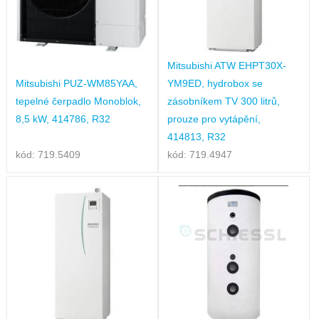
Mitsubishi ATW EHPT30X-
Mitsubishi PUZ-WM85YAA,
YM9ED, hydrobox se
tepelné čerpadlo Monoblok,
zásobníkem TV 300 litrů,
8,5 kW, 414786, R32
prouze pro vytápění,
414813, R32
kód: 719.5409
kód: 719.4947