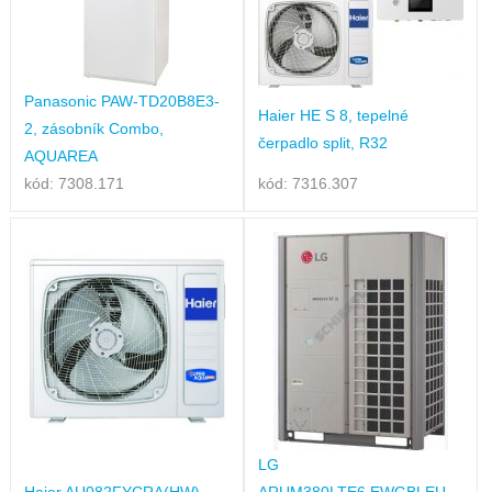
Panasonic PAW-TD20B8E3-
Haier HE S 8, tepelné
2, zásobník Combo,
čerpadlo split, R32
AQUAREA
kód: 7308.171
kód: 7316.307
LG
Haier AU082FYCRA(HW),
ARUM380LTE6.EWGBLEU,