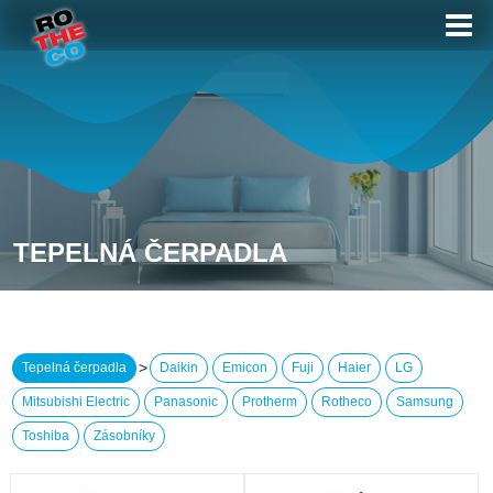
TEPELNÁ ČERPADLA
>
Tepelná čerpadla
Daikin
Emicon
Fuji
Haier
LG
Mitsubishi Electric
Panasonic
Protherm
Rotheco
Samsung
Toshiba
Zásobníky