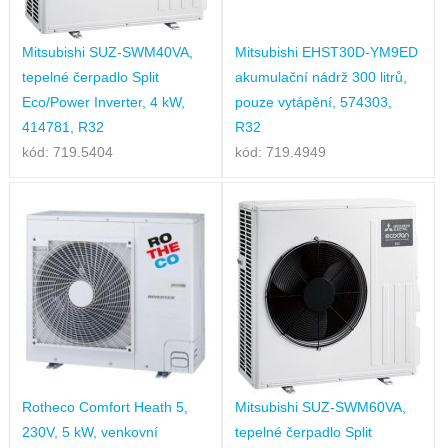
Mitsubishi SUZ-SWM40VA,
Mitsubishi EHST30D-YM9ED
tepelné čerpadlo Split
akumulační nádrž 300 litrů,
Eco/Power Inverter, 4 kW,
pouze vytápění, 574303,
414781, R32
R32
kód: 719.5404
kód: 719.4949
Rotheco Comfort Heath 5,
Mitsubishi SUZ-SWM60VA,
230V, 5 kW, venkovní
tepelné čerpadlo Split