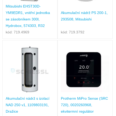
Mitsubishi EHST30D-
YM9EDR1, vnitřní jednotka
Akumulační nádrž PS 200-1,
se zásobníkem 300l,
293508, Mitsubishi
Hydrobox, 574303, R32
kód: 719.4969
kód: 719.3792
Akumulační nádrž s izolací
Protherm MiPro Sense (SRC
NAD 250 v1, 1109803191,
720), 0020260968,
Dražice
ekvitermní regulátor