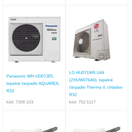
LG HU071MR.U44
Panasonic WH-UD07JE5,
(ZHUW076A0), tepelné
tepelné čerpadlo AQUAREA,
čerpadlo Therma V, chladivo
R32
R32
kód: 7308.103
kód: 752.5117