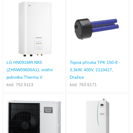
LG HN091MR.NK5
Topná příruba TPK 150-8 -
(ZHNW09606A1), vnitřní
3,3kW, 400V, 2110427,
jednotka Therma V
Dražice
kód: 752.5113
kód: 763.6171