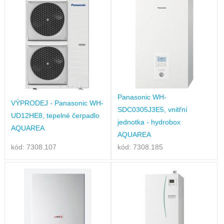
Panasonic WH-
VÝPRODEJ - Panasonic WH-
SDC0305J3E5, vnitřní
UD12HE8, tepelné čerpadlo
jednotka - hydrobox
AQUAREA
AQUAREA
kód: 7308.107
kód: 7308.185