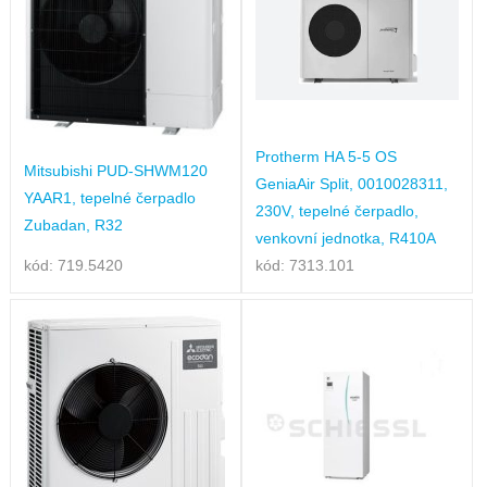
Protherm HA 5-5 OS
Mitsubishi PUD-SHWM120
GeniaAir Split, 0010028311,
YAAR1, tepelné čerpadlo
230V, tepelné čerpadlo,
Zubadan, R32
venkovní jednotka, R410A
kód: 719.5420
kód: 7313.101