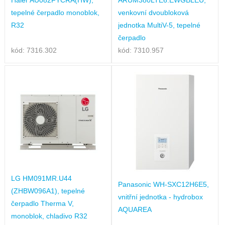
tepelné čerpadlo monoblok,
venkovní dvoubloková
R32
jednotka MultiV-5, tepelné
čerpadlo
kód: 7316.302
kód: 7310.957
LG HM091MR.U44
Panasonic WH-SXC12H6E5,
(ZHBW096A1), tepelné
vnitřní jednotka - hydrobox
čerpadlo Therma V,
AQUAREA
monoblok, chladivo R32