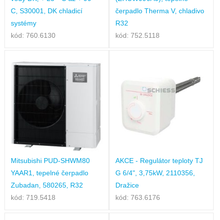
C, S30001, DK chladicí
čerpadlo Therma V, chladivo
systémy
R32
kód: 760.6130
kód: 752.5118
Mitsubishi PUD-SHWM80
AKCE - Regulátor teploty TJ
YAAR1, tepelné čerpadlo
G 6/4", 3,75kW, 2110356,
Zubadan, 580265, R32
Dražice
kód: 719.5418
kód: 763.6176