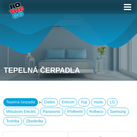
TEPELNÁ ČERPADLA
>
Tepelná čerpadla
Daikin
Emicon
Fuji
Haier
LG
Mitsubishi Electric
Panasonic
Protherm
Rotheco
Samsung
Toshiba
Zásobníky