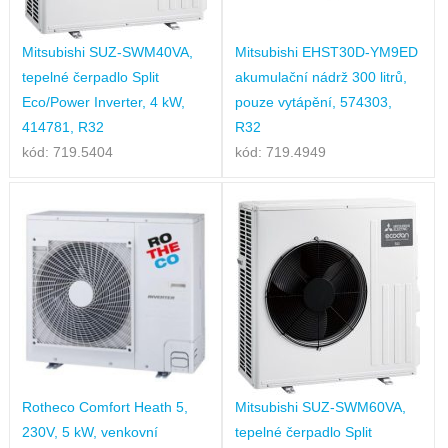
Mitsubishi SUZ-SWM40VA,
Mitsubishi EHST30D-YM9ED
tepelné čerpadlo Split
akumulační nádrž 300 litrů,
Eco/Power Inverter, 4 kW,
pouze vytápění, 574303,
414781, R32
R32
kód: 719.5404
kód: 719.4949
Rotheco Comfort Heath 5,
Mitsubishi SUZ-SWM60VA,
230V, 5 kW, venkovní
tepelné čerpadlo Split