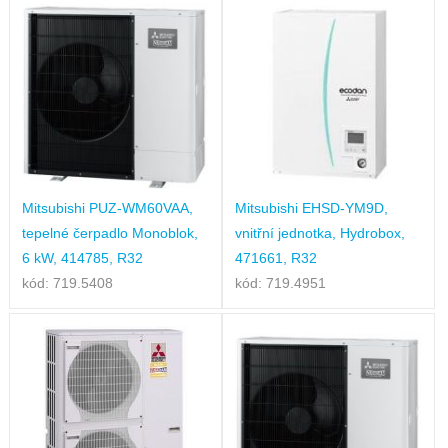
Mitsubishi PUZ-WM60VAA,
Mitsubishi EHSD-YM9D,
tepelné čerpadlo Monoblok,
vnitřní jednotka, Hydrobox,
6 kW, 414785, R32
471661, R32
kód: 719.5408
kód: 719.4951