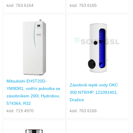
kód: 763.6164
kód: 763.6165
Mitsubishi EHST20D-
Zásobník teplé vody OKC
YM9DR1, vnitřní jednotka se
300 NTR/HP, 121091401,
zásobníkem 200l, Hydrobox,
Dražice
574364, R32
kód: 719.4970
kód: 763.6166