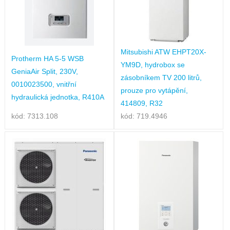
Mitsubishi ATW EHPT20X-
Protherm HA 5-5 WSB
YM9D, hydrobox se
GeniaAir Split, 230V,
zásobníkem TV 200 litrů,
0010023500, vnitřní
prouze pro vytápění,
hydraulická jednotka, R410A
414809, R32
kód: 7313.108
kód: 719.4946