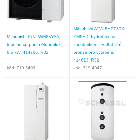
Mitsubishi ATW EHPT30X-
Mitsubishi PUZ-WM85YAA,
YM9ED, hydrobox se
tepelné čerpadlo Monoblok,
zásobníkem TV 300 litrů,
8,5 kW, 414786, R32
prouze pro vytápění,
414813, R32
kód: 719.5409
kód: 719.4947