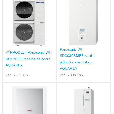
Panasonic WH-
VÝPRODEJ - Panasonic WH-
SDC0305J3E5, vnitřní
UD12HE8, tepelné čerpadlo
jednotka - hydrobox
AQUAREA
AQUAREA
kód: 7308.107
kód: 7308.185