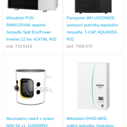
Mitsubishi PUD-
Panasonic WH-UXZ09KE8,
SWM120YAA, tepelné
venkovní jednotka tepelného
čerpadlo Split Eco/Power
čerpadla, T-CAP, AQUAREA,
Inverter,12 kw, 414796, R32
R32
kód: 719.5414
kód: 7308.670
Akumulační nádrž s izolací
Mitsubishi EHSD-MED,
NAD 50 v1, 110058992,
vnitřní jednotka, Hydrobox,