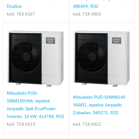
Dražice
486459, R32
kód: 763.6167
kód: 719.4953
Mitsubishi PUD-
Mitsubishi PUD-SHWM140
SWM100YAA, tepelné
YAAR1, tepelné čerpadlo
čerpadlo Split Eco/Power
Zubadan, 580271, R32
Inverter, 10 kW, 414794, R32
kód: 719.5413
kód: 719.5422