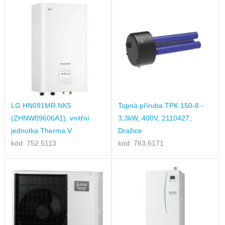
LG HN091MR.NK5
Topná příruba TPK 150-8 -
(ZHNW09606A1), vnitřní
3,3kW, 400V, 2110427,
jednotka Therma V
Dražice
kód: 752.5113
kód: 763.6171