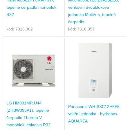
tepelné čerpadlo monoblok,
venkovní dvoubloková
R32
jednotka MultiV-5, tepelné
čerpadlo
kód: 7316.302
kód: 7310.957
LG HM091MR.U44
Panasonic WH-SXC12H6E5,
(ZHBW096A1), tepelné
vnitřní jednotka - hydrobox
čerpadlo Therma V,
AQUAREA
monoblok, chladivo R32