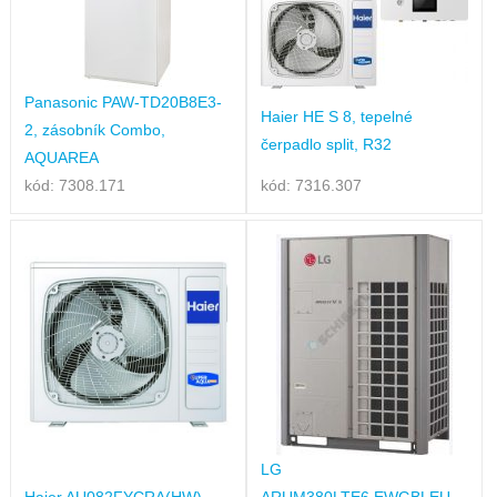
Panasonic PAW-TD20B8E3-
Haier HE S 8, tepelné
2, zásobník Combo,
čerpadlo split, R32
AQUAREA
kód: 7308.171
kód: 7316.307
LG
Haier AU082FYCRA(HW),
ARUM380LTE6.EWGBLEU,