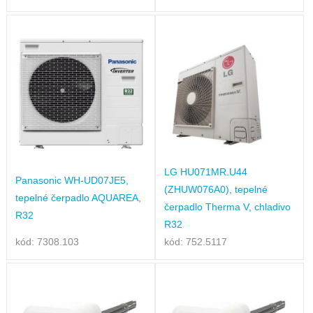
LG HU071MR.U44
Panasonic WH-UD07JE5,
(ZHUW076A0), tepelné
tepelné čerpadlo AQUAREA,
čerpadlo Therma V, chladivo
R32
R32
kód: 7308.103
kód: 752.5117