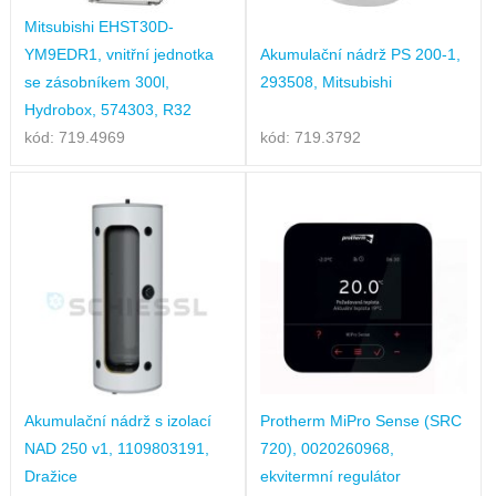
Mitsubishi EHST30D-
YM9EDR1, vnitřní jednotka
Akumulační nádrž PS 200-1,
se zásobníkem 300l,
293508, Mitsubishi
Hydrobox, 574303, R32
kód: 719.4969
kód: 719.3792
Akumulační nádrž s izolací
Protherm MiPro Sense (SRC
NAD 250 v1, 1109803191,
720), 0020260968,
Dražice
ekvitermní regulátor