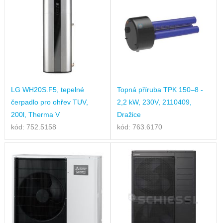
LG WH20S.F5, tepelné
Topná příruba TPK 150–8 -
čerpadlo pro ohřev TUV,
2,2 kW, 230V, 2110409,
200l, Therma V
Dražice
kód: 752.5158
kód: 763.6170