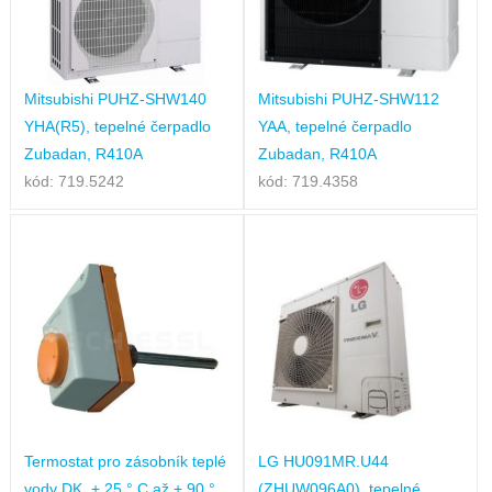
Mitsubishi PUHZ-SHW140
Mitsubishi PUHZ-SHW112
YHA(R5), tepelné čerpadlo
YAA, tepelné čerpadlo
Zubadan, R410A
Zubadan, R410A
kód: 719.5242
kód: 719.4358
Termostat pro zásobník teplé
LG HU091MR.U44
vody DK, + 25 ° C až + 90 °
(ZHUW096A0), tepelné