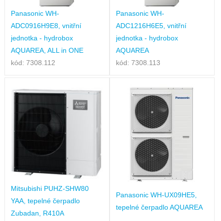
Panasonic WH-
Panasonic WH-
ADC0916H9E8, vnitřní
ADC1216H6E5, vnitřní
jednotka - hydrobox
jednotka - hydrobox
AQUAREA, ALL in ONE
AQUAREA
kód: 7308.112
kód: 7308.113
Mitsubishi PUHZ-SHW80
Panasonic WH-UX09HE5,
YAA, tepelné čerpadlo
tepelné čerpadlo AQUAREA
Zubadan, R410A