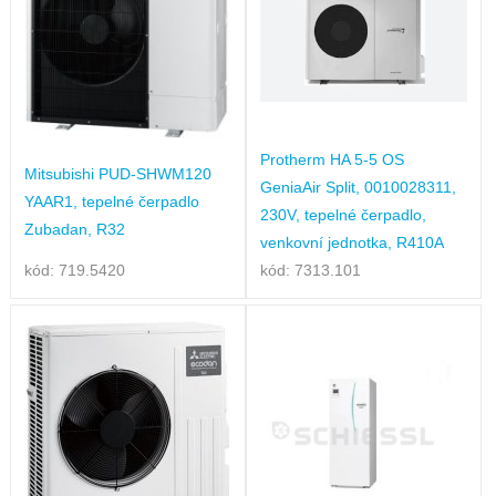
Protherm HA 5-5 OS
Mitsubishi PUD-SHWM120
GeniaAir Split, 0010028311,
YAAR1, tepelné čerpadlo
230V, tepelné čerpadlo,
Zubadan, R32
venkovní jednotka, R410A
kód: 719.5420
kód: 7313.101