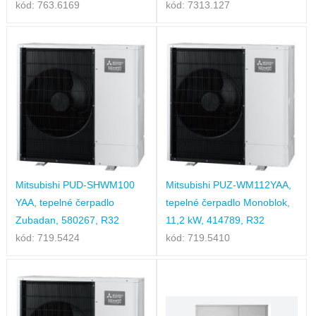
kód: 763.6169
kód: 7313.127
Mitsubishi PUD-SHWM100
Mitsubishi PUZ-WM112YAA,
YAA, tepelné čerpadlo
tepelné čerpadlo Monoblok,
Zubadan, 580267, R32
11,2 kW, 414789, R32
kód: 719.5424
kód: 719.5410