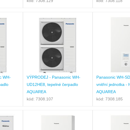
kód: 7308.129
kód: 7308.118
c WH-
VÝPRODEJ - Panasonic WH-
Panasonic WH-S
padlo
UD12HE8, tepelné čerpadlo
vnitřní jednotka -
AQUAREA
AQUAREA
kód: 7308.107
kód: 7308.185