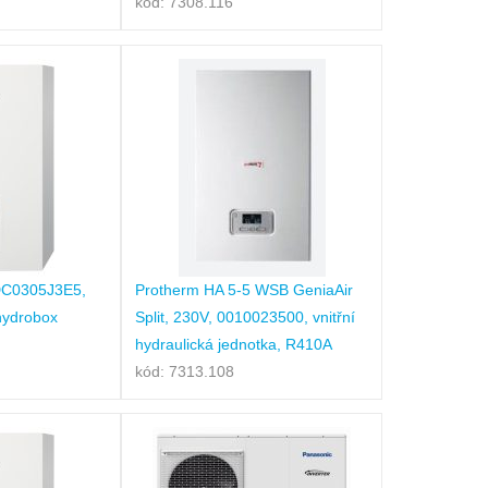
kód: 7308.116
DC0305J3E5,
Protherm HA 5-5 WSB GeniaAir
 hydrobox
Split, 230V, 0010023500, vnitřní
hydraulická jednotka, R410A
kód: 7313.108