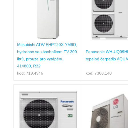
Mitsubishi ATW EHPT20X-YM9D,
hydrobox se zásobníkem TV 200
Panasonic WH-UQ09H
litrů, prouze pro vytápění,
tepelné čerpadlo AQU
414809, R32
kód: 719.4946
kód: 7308.140