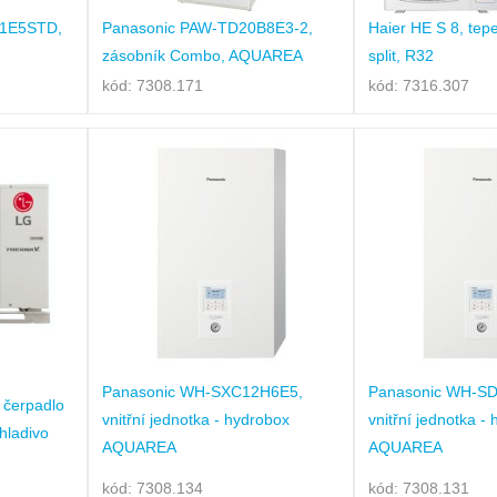
C1E5STD,
Panasonic PAW-TD20B8E3-2,
Haier HE S 8, tep
zásobník Combo, AQUAREA
split, R32
kód: 7308.171
kód: 7316.307
Panasonic WH-SXC12H6E5,
Panasonic WH-S
 čerpadlo
vnitřní jednotka - hydrobox
vnitřní jednotka -
hladivo
AQUAREA
AQUAREA
kód: 7308.134
kód: 7308.131