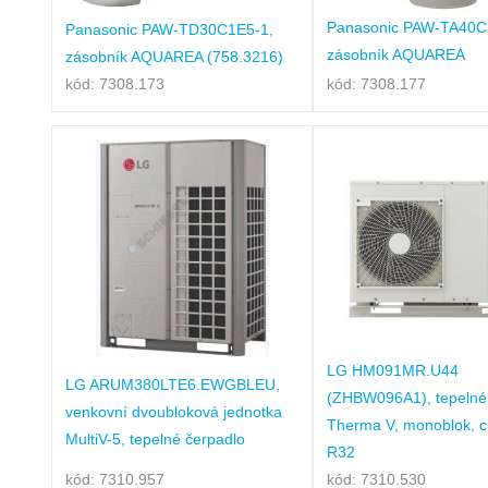
Panasonic PAW-TA40
Panasonic PAW-TD30C1E5-1,
zásobník AQUAREA
zásobník AQUAREA (758.3216)
kód: 7308.173
kód: 7308.177
LG HM091MR.U44
LG ARUM380LTE6.EWGBLEU,
(ZHBW096A1), tepelné
venkovní dvoubloková jednotka
Therma V, monoblok, c
MultiV-5, tepelné čerpadlo
R32
kód: 7310.957
kód: 7310.530