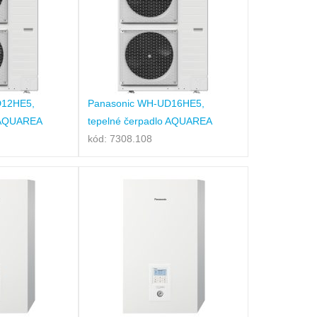
D12HE5,
Panasonic WH-UD16HE5,
o AQUAREA
tepelné čerpadlo AQUAREA
kód: 7308.108