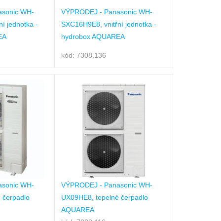
sonic WH-
VÝPRODEJ - Panasonic WH-
í jednotka -
SXC16H9E8, vnitřní jednotka -
EA
hydrobox AQUAREA
kód: 7308.136
sonic WH-
VÝPRODEJ - Panasonic WH-
 čerpadlo
UX09HE8, tepelné čerpadlo
AQUAREA