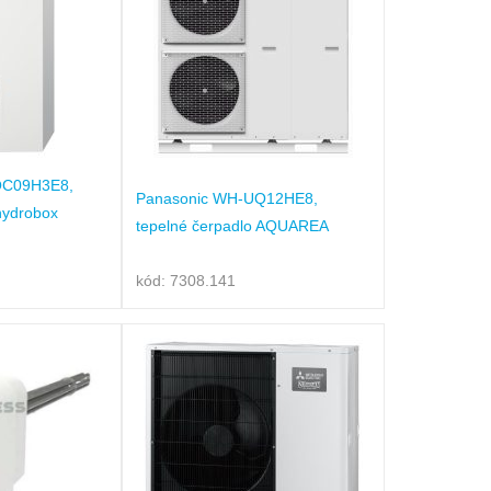
QC09H3E8,
Panasonic WH-UQ12HE8,
 hydrobox
tepelné čerpadlo AQUAREA
kód: 7308.141