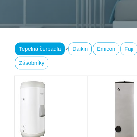
Tepelná čerpadla
Daikin
Emicon
Fuji
>
Zásobníky