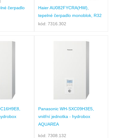
elné čerpadlo
Haier AU082FYCRA(HW),
tepelné čerpadlo monoblok, R32
kód: 7316.302
DC16H9E8,
Panasonic WH-SXC09H3E5,
 hydrobox
vnitřní jednotka - hydrobox
AQUAREA
kód: 7308.132