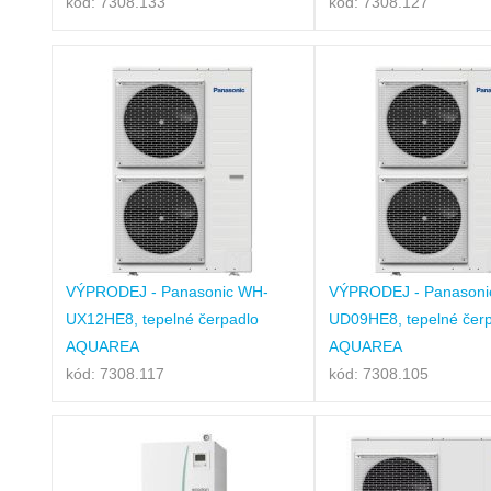
kód: 7308.133
kód: 7308.127
VÝPRODEJ - Panasonic WH-
VÝPRODEJ - Panasoni
UX12HE8, tepelné čerpadlo
UD09HE8, tepelné čer
AQUAREA
AQUAREA
kód: 7308.117
kód: 7308.105