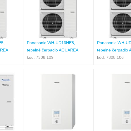
E5,
Panasonic WH-UD16HE8,
Panasonic WH-U
AREA
tepelné čerpadlo AQUAREA
tepelné čerpadl
kód: 7308.109
kód: 7308.106