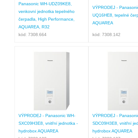
Panasonic WH-UDZ09KE8,
VÝPRODEJ - Panasoni
venkovní jednotka tepelného
UQ16HE8, tepelné čer
čerpadla, High Performance,
AQUAREA
AQUAREA, R32
kód: 7308.664
kód: 7308.142
VÝPRODEJ - Panasonic WH-
VÝPRODEJ - Panasoni
SXC09H3E8, vnitřní jednotka -
SDC09H3E8, vnitřní jed
hydrobox AQUAREA
hydrobox AQUAREA