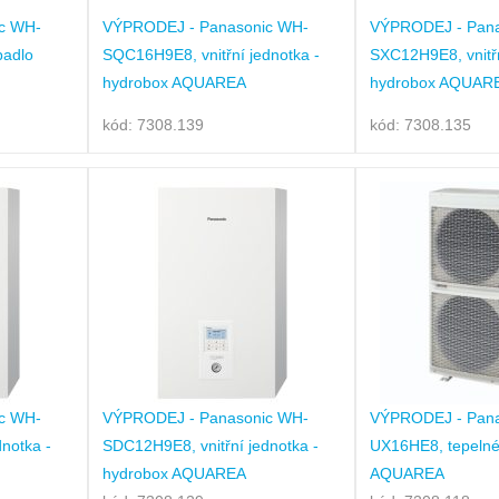
c WH-
VÝPRODEJ - Panasonic WH-
VÝPRODEJ - Pana
padlo
SQC16H9E8, vnitřní jednotka -
SXC12H9E8, vnitřn
hydrobox AQUAREA
hydrobox AQUAR
kód: 7308.139
kód: 7308.135
c WH-
VÝPRODEJ - Panasonic WH-
VÝPRODEJ - Pana
notka -
SDC12H9E8, vnitřní jednotka -
UX16HE8, tepelné
hydrobox AQUAREA
AQUAREA