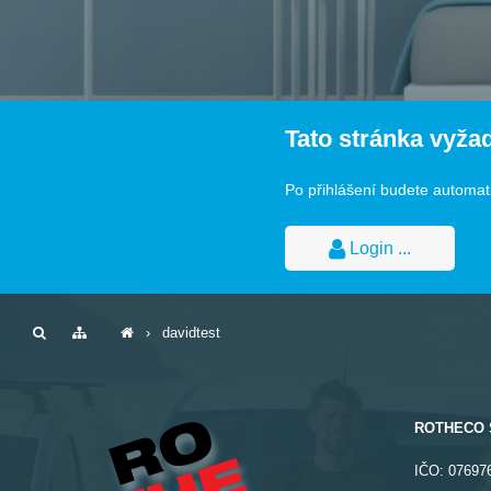
Tato stránka vyžad
Po přihlášení budete automati
Login ...
›
davidtest
ROTHECO 
IČO:
07697