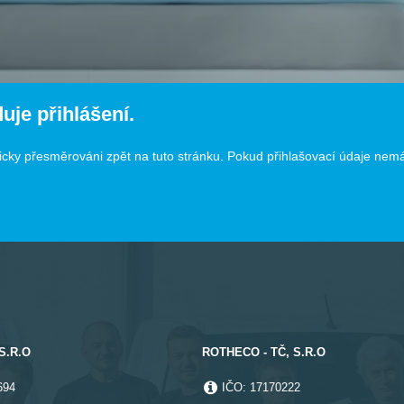
uje přihlášení.
cky přesměrováni zpět na tuto stránku. Pokud přihlašovací údaje nemát
S.R.O
ROTHECO - TČ, S.R.O
694
IČO: 17170222