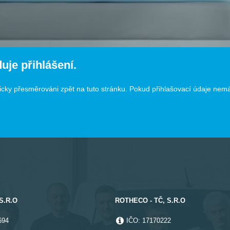
uje přihlášení.
cky přesměrováni zpět na tuto stránku. Pokud přihlašovací údaje nemát
S.R.O
ROTHECO - TČ, S.R.O
694
IČO: 17170222