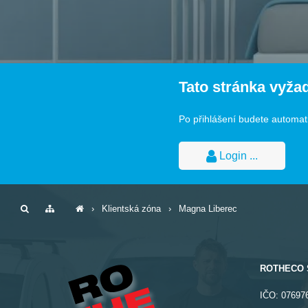
Tato stránka vyžad
Po přihlášení budete automati
Login ...
›
Klientská zóna
›
Magna Liberec
ROTHECO 
IČO:
07697