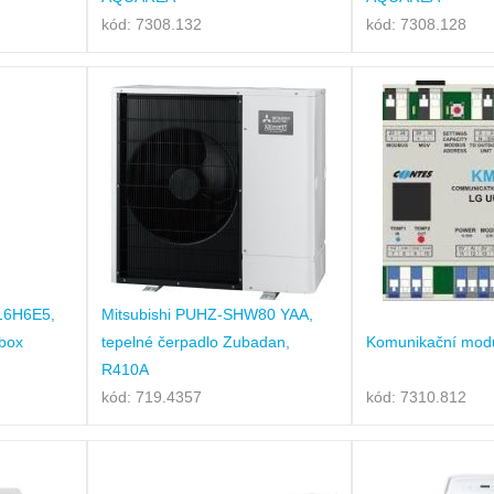
kód: 7308.132
kód: 7308.128
16H6E5,
Mitsubishi PUHZ-SHW80 YAA,
obox
tepelné čerpadlo Zubadan,
Komunikační mod
R410A
kód: 719.4357
kód: 7310.812