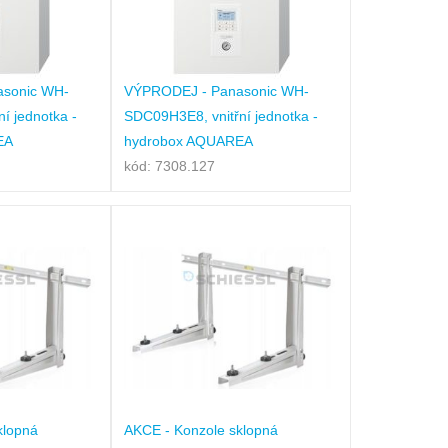
sonic WH-
VÝPRODEJ - Panasonic WH-
í jednotka -
SDC09H3E8, vnitřní jednotka -
EA
hydrobox AQUAREA
kód: 7308.127
klopná
AKCE - Konzole sklopná