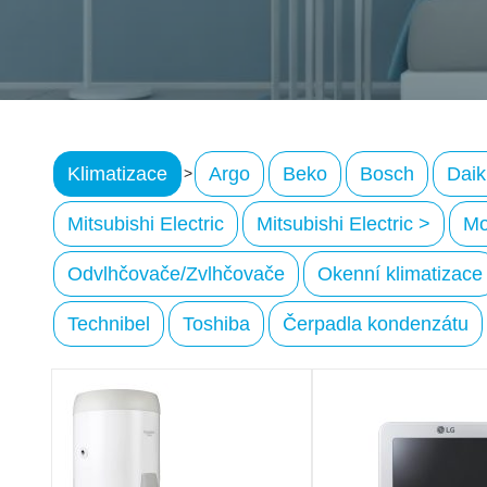
Klimatizace
Argo
Beko
Bosch
Daik
>
Mitsubishi Electric
Mitsubishi Electric >
Mo
Odvlhčovače/Zvlhčovače
Okenní klimatizace
Technibel
Toshiba
Čerpadla kondenzátu