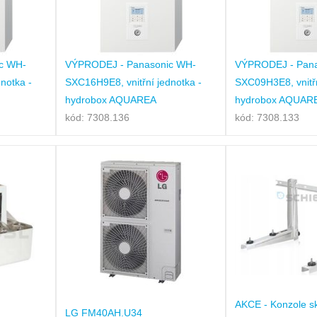
c WH-
VÝPRODEJ - Panasonic WH-
VÝPRODEJ - Pana
notka -
SXC16H9E8, vnitřní jednotka -
SXC09H3E8, vnitřn
hydrobox AQUAREA
hydrobox AQUAR
kód: 7308.136
kód: 7308.133
AKCE - Konzole s
LG FM40AH.U34