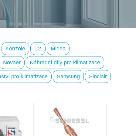
Konzole
LG
Midea
Novaer
Náhradní díly pro klimatizace
ství pro klimatizace
Samsung
Sinclair