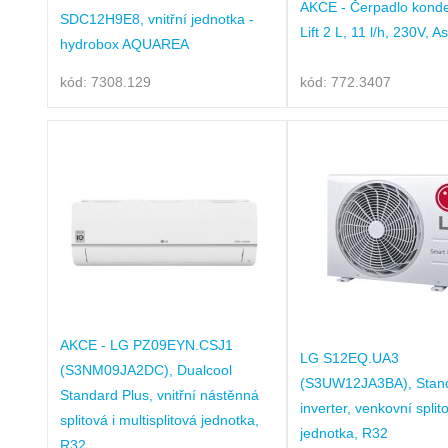
AKCE - Čerpadlo konde
SDC12H9E8, vnitřní jednotka -
Lift 2 L, 11 l/h, 230V, 
hydrobox AQUAREA
kód: 7308.129
kód: 772.3407
AKCE - LG PZ09EYN.CSJ1
LG S12EQ.UA3
(S3NM09JA2DC), Dualcool
(S3UW12JA3BA), Stan
Standard Plus, vnitřní nástěnná
inverter, venkovní split
splitová i multisplitová jednotka,
jednotka, R32
R32