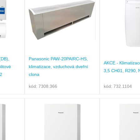
(DB),
Panasonic PAW-20PAIRC-HS,
AKCE - Klimatizac
litové
klimatizace, vzduchová dveřní
3,5 CH01, R290, 
32
clona
kód: 7308.366
kód: 732.1104