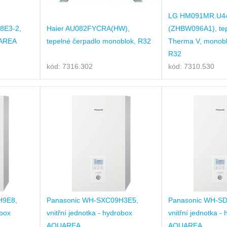
LG HM091MR.U4
8E3-2,
Haier AU082FYCRA(HW),
(ZHBW096A1), tep
UAREA
tepelné čerpadlo monoblok, R32
Therma V, monobl
R32
kód: 7316.302
kód: 7310.530
H9E8,
Panasonic WH-SXC09H3E5,
Panasonic WH-S
obox
vnitřní jednotka - hydrobox
vnitřní jednotka -
AQUAREA
AQUAREA