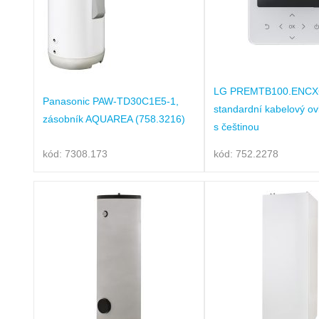
LG PREMTB100.ENC
Panasonic PAW-TD30C1E5-1,
standardní kabelový ov
zásobník AQUAREA (758.3216)
s češtinou
kód: 7308.173
kód: 752.2278