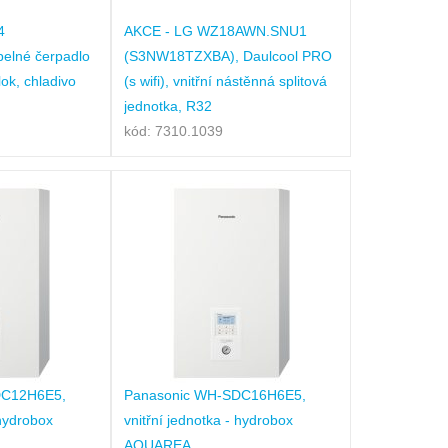
4
AKCE - LG WZ18AWN.SNU1
elné čerpadlo
(S3NW18TZXBA), Daulcool PRO
ok, chladivo
(s wifi), vnitřní nástěnná splitová
jednotka, R32
kód: 7310.1039
DC12H6E5,
Panasonic WH-SDC16H6E5,
 hydrobox
vnitřní jednotka - hydrobox
AQUAREA