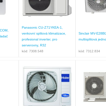
Panasonic CU-Z71YKEA-1,
XCOM,
venkovní splitová klimatizace,
Sinclair MV-E28BI
ladač
profesional inverter, pro
multisplitová jedn
serverovny, R32
kód: 7308.548
kód: 7312.834