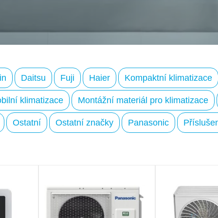
in
Daitsu
Fuji
Haier
Kompaktní klimatizace
bilní klimatizace
Montážní materiál pro klimatizace
Ostatní
Ostatní značky
Panasonic
Příslušen