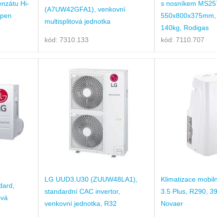
nzátu Hi-
s nosníkem MS25
(A7UW42GFA1), venkovní
Aspen
550x800x375mm, 
multisplitová jednotka
140kg, Rodigas
kód: 7310.133
kód: 7110.707
LG UUD3.U30 (ZUUW48LA1),
Klimatizace mobil
dard,
standardní CAC invertor,
3.5 Plus, R290, 3
ová
venkovní jednotka, R32
Novaer