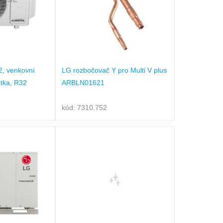
2, venkovní
LG rozbočovač Y pro Multi V plus
otka, R32
ARBLN01621
kód: 7310.752