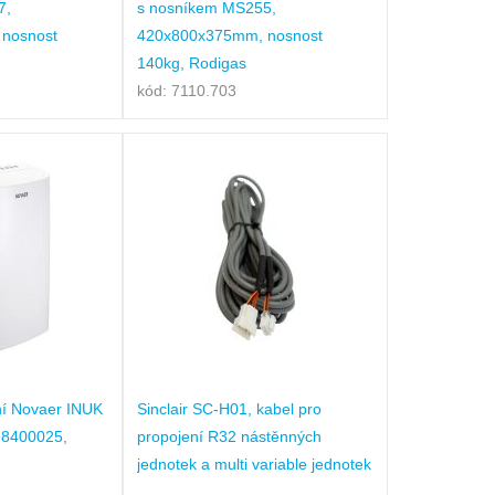
7,
s nosníkem MS255,
nosnost
420x800x375mm, nosnost
140kg, Rodigas
kód: 7110.703
ní Novaer INUK
Sinclair SC-H01, kabel pro
98400025,
propojení R32 nástěnných
jednotek a multi variable jednotek