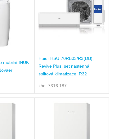
Haier HSU-70RB03/R3(DB),
e mobilní INUK
Revive Plus, set nástěnná
Novaer
splitová klimatizace, R32
kód: 7316.187