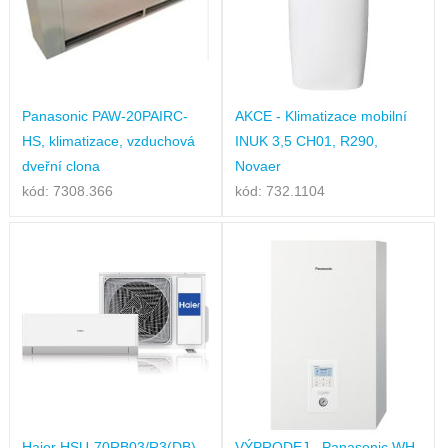
Panasonic PAW-20PAIRC-
AKCE - Klimatizace mobilní
HS, klimatizace, vzduchová
INUK 3,5 CH01, R290,
dveřní clona
Novaer
kód: 7308.366
kód: 732.1104
Haier HSU-70RB03/R3(DB),
VÝPRODEJ - Panasonic WH-