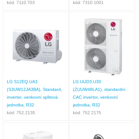
kód: 7110.703
kód: 7310.1001
LG S12EQ.UA3
LG UUD3.U30
(S3UW12JA3BA), Standard,
(ZUUW48LA1), standardní
inverter, venkovní splitová
CAC invertor, venkovní
jednotka, R32
jednotka, R32
kód: 752.2135
kód: 752.2175