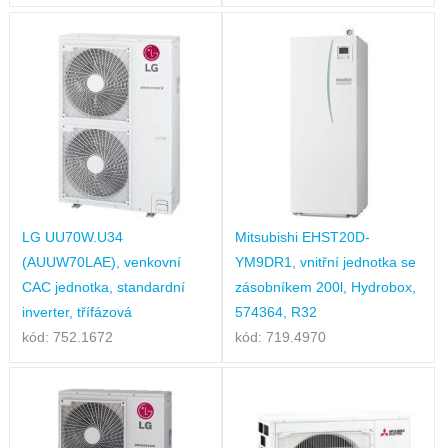
LG UU70W.U34
Mitsubishi EHST20D-
(AUUW70LAE), venkovní
YM9DR1, vnitřní jednotka se
CAC jednotka, standardní
zásobníkem 200l, Hydrobox,
inverter, třífázová
574364, R32
kód: 752.1672
kód: 719.4970