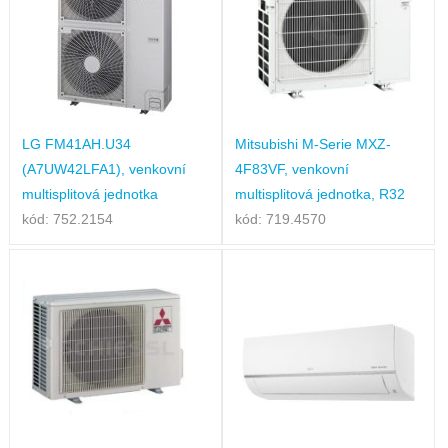
LG FM41AH.U34
Mitsubishi M-Serie MXZ-
(A7UW42LFA1), venkovní
4F83VF, venkovní
multisplitová jednotka
multisplitová jednotka, R32
kód: 752.2154
kód: 719.4570