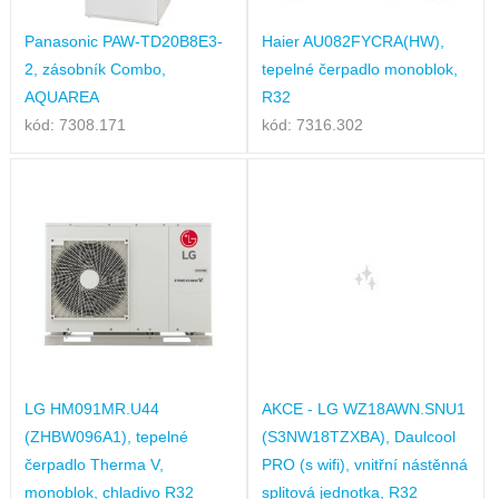
Panasonic PAW-TD20B8E3-
Haier AU082FYCRA(HW),
2, zásobník Combo,
tepelné čerpadlo monoblok,
AQUAREA
R32
kód: 7308.171
kód: 7316.302
LG HM091MR.U44
AKCE - LG WZ18AWN.SNU1
(ZHBW096A1), tepelné
(S3NW18TZXBA), Daulcool
čerpadlo Therma V,
PRO (s wifi), vnitřní nástěnná
monoblok, chladivo R32
splitová jednotka, R32