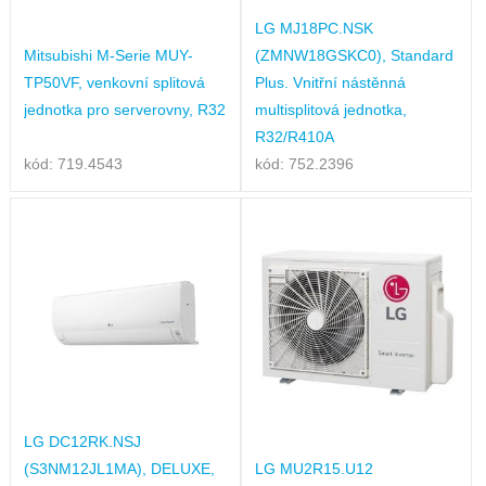
LG MJ18PC.NSK
Mitsubishi M-Serie MUY-
(ZMNW18GSKC0), Standard
TP50VF, venkovní splitová
Plus. Vnitřní nástěnná
jednotka pro serverovny, R32
multisplitová jednotka,
R32/R410A
kód: 719.4543
kód: 752.2396
LG DC12RK.NSJ
(S3NM12JL1MA), DELUXE,
LG MU2R15.U12