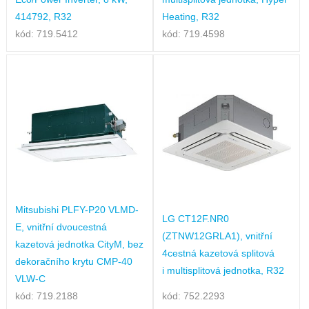
414792, R32
Heating, R32
kód: 719.5412
kód: 719.4598
Mitsubishi PLFY-P20 VLMD-
LG CT12F.NR0
E, vnitřní dvoucestná
(ZTNW12GRLA1), vnitřní
kazetová jednotka CityM, bez
4cestná kazetová splitová
dekoračního krytu CMP-40
i multisplitová jednotka, R32
VLW-C
kód: 719.2188
kód: 752.2293