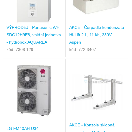
VÝPRODEJ - Panasonic WH-
AKCE - Čerpadlo kondenzátu
SDC12H9E8, vnitřní jednotka
Hi-Lift 2 L, 11 l/h, 230V,
- hydrobox AQUAREA
Aspen
kód: 7308.129
kód: 772.3407
AKCE - Konzole sklopná
LG FM40AH.U34