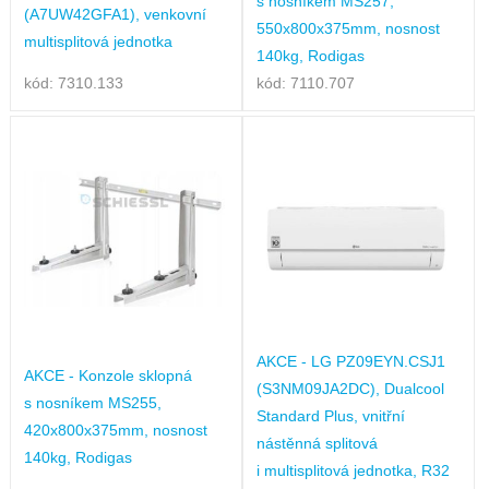
s nosníkem MS257,
(A7UW42GFA1), venkovní
550x800x375mm, nosnost
multisplitová jednotka
140kg, Rodigas
kód: 7310.133
kód: 7110.707
AKCE - LG PZ09EYN.CSJ1
AKCE - Konzole sklopná
(S3NM09JA2DC), Dualcool
s nosníkem MS255,
Standard Plus, vnitřní
420x800x375mm, nosnost
nástěnná splitová
140kg, Rodigas
i multisplitová jednotka, R32