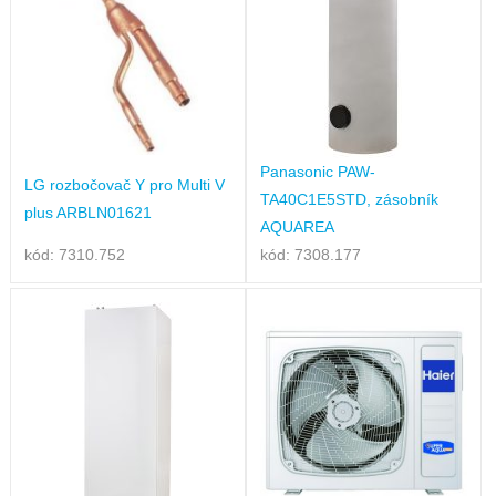
Panasonic PAW-
LG rozbočovač Y pro Multi V
TA40C1E5STD, zásobník
plus ARBLN01621
AQUAREA
kód: 7310.752
kód: 7308.177