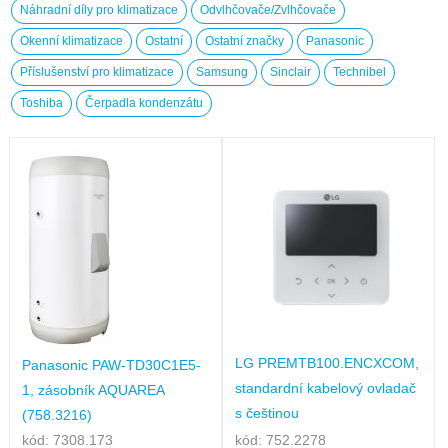
Náhradní díly pro klimatizace
Odvlhčovače/Zvlhčovače
Okenní klimatizace
Ostatní
Ostatní značky
Panasonic
Příslušenství pro klimatizace
Samsung
Sinclair
Technibel
Toshiba
Čerpadla kondenzátu
LG PREMTB100.ENCXCOM,
Panasonic PAW-TD30C1E5-
standardní kabelový ovladač
1, zásobník AQUAREA
s češtinou
(758.3216)
kód: 7308.173
kód: 752.2278