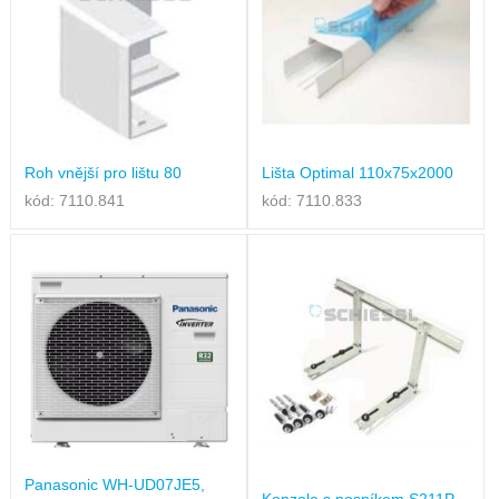
Roh vnější pro lištu 80
Lišta Optimal 110x75x2000
kód: 7110.841
kód: 7110.833
Panasonic WH-UD07JE5,
Konzole s nosníkem S211P,