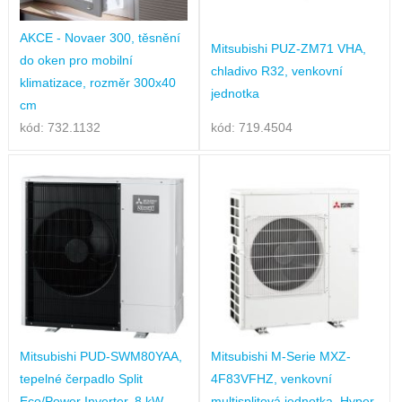
AKCE - Novaer 300, těsnění
Mitsubishi PUZ-ZM71 VHA,
do oken pro mobilní
chladivo R32, venkovní
klimatizace, rozměr 300x40
jednotka
cm
kód: 732.1132
kód: 719.4504
Mitsubishi PUD-SWM80YAA,
Mitsubishi M-Serie MXZ-
tepelné čerpadlo Split
4F83VFHZ, venkovní
Eco/Power Inverter, 8 kW,
multisplitová jednotka, Hyper