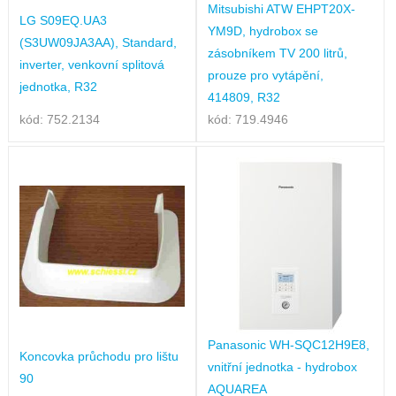
Mitsubishi ATW EHPT20X-
LG S09EQ.UA3
YM9D, hydrobox se
(S3UW09JA3AA), Standard,
zásobníkem TV 200 litrů,
inverter, venkovní splitová
prouze pro vytápění,
jednotka, R32
414809, R32
kód: 752.2134
kód: 719.4946
Panasonic WH-SQC12H9E8,
Koncovka průchodu pro lištu
vnitřní jednotka - hydrobox
90
AQUAREA