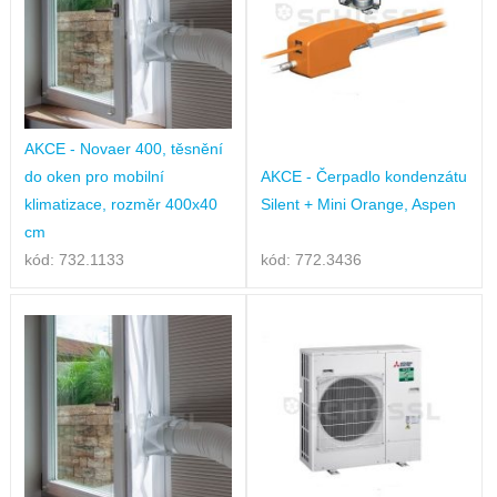
AKCE - Novaer 400, těsnění
do oken pro mobilní
AKCE - Čerpadlo kondenzátu
klimatizace, rozměr 400x40
Silent + Mini Orange, Aspen
cm
kód: 732.1133
kód: 772.3436