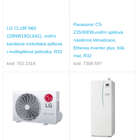
Panasonic CS-
LG CL18F.N60
Z25XKEW,vnitřní splitová
(ZBNW18GL6A1), vnitřní
nástěnná klimatizace,
kanálová nízkotlaká splitová
Etherea inverter plus, bílá
i multisplitová jednotka, R32
mat, R32
kód: 752.2318
kód: 7308.597