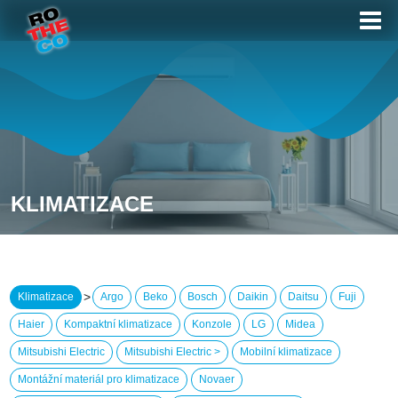
KLIMATIZACE
>
Klimatizace
Argo
Beko
Bosch
Daikin
Daitsu
Fuji
Haier
Kompaktní klimatizace
Konzole
LG
Midea
Mitsubishi Electric
Mitsubishi Electric >
Mobilní klimatizace
Montážní materiál pro klimatizace
Novaer