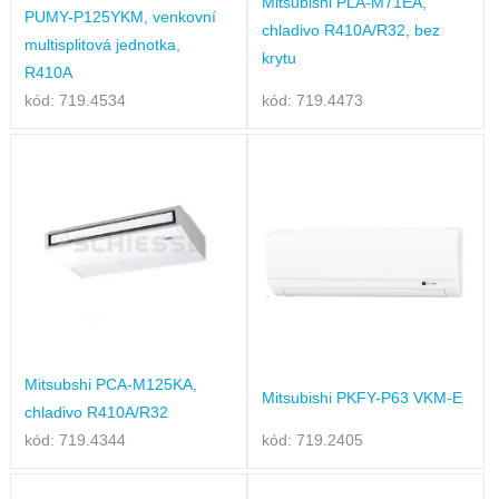
Mitsubishi PLA-M71EA,
PUMY-P125YKM, venkovní
chladivo R410A/R32, bez
multisplitová jednotka,
krytu
R410A
kód: 719.4534
kód: 719.4473
Mitsubshi PCA-M125KA,
Mitsubishi PKFY-P63 VKM-E
chladivo R410A/R32
kód: 719.4344
kód: 719.2405