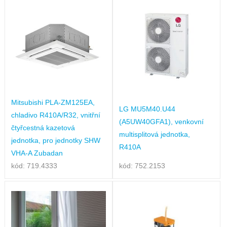
Mitsubishi PLA-ZM125EA,
LG MU5M40.U44
chladivo R410A/R32, vnitřní
(A5UW40GFA1), venkovní
čtyřcestná kazetová
multisplitová jednotka,
jednotka, pro jednotky SHW
R410A
VHA-A Zubadan
kód: 719.4333
kód: 752.2153