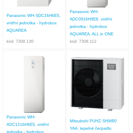
Panasonic WH-
Panasonic WH-SDC16H6E5,
ADC0916H9E8, vnitřní
vnitřní jednotka - hydrobox
jednotka - hydrobox
AQUAREA
AQUAREA, ALL in ONE
kód: 7308.130
kód: 7308.112
Panasonic WH-
Mitsubishi PUHZ-SHW80
ADC1216H6E5, vnitřní
YAA, tepelné čerpadlo
jednotka - hydrobox