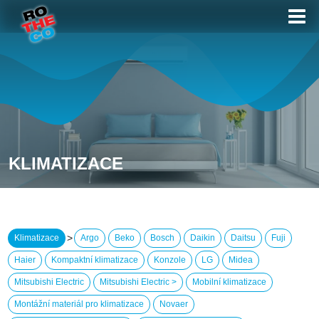
KLIMATIZACE
>
Klimatizace
Argo
Beko
Bosch
Daikin
Daitsu
Fuji
Haier
Kompaktní klimatizace
Konzole
LG
Midea
Mitsubishi Electric
Mitsubishi Electric >
Mobilní klimatizace
Montážní materiál pro klimatizace
Novaer