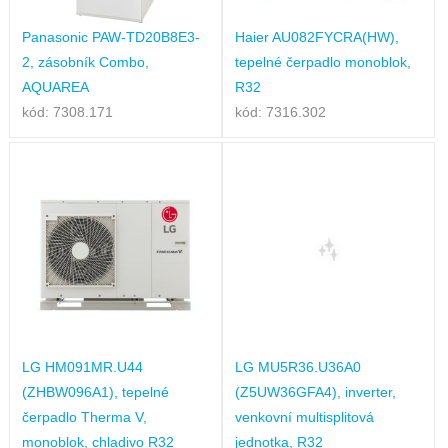
Panasonic PAW-TD20B8E3-
Haier AU082FYCRA(HW),
2, zásobník Combo,
tepelné čerpadlo monoblok,
AQUAREA
R32
kód: 7308.171
kód: 7316.302
LG HM091MR.U44
LG MU5R36.U36A0
(ZHBW096A1), tepelné
(Z5UW36GFA4), inverter,
čerpadlo Therma V,
venkovní multisplitová
monoblok, chladivo R32
jednotka, R32