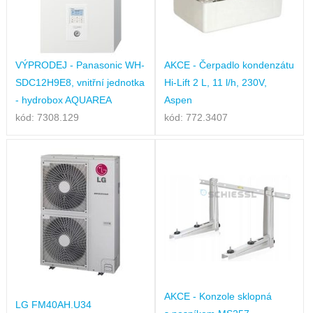
VÝPRODEJ - Panasonic WH-
AKCE - Čerpadlo kondenzátu
SDC12H9E8, vnitřní jednotka
Hi-Lift 2 L, 11 l/h, 230V,
- hydrobox AQUAREA
Aspen
kód: 7308.129
kód: 772.3407
AKCE - Konzole sklopná
LG FM40AH.U34