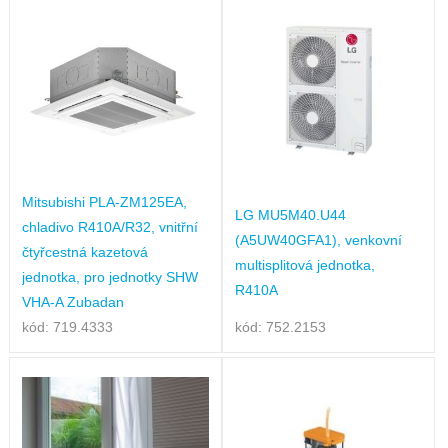
Mitsubishi PLA-ZM125EA,
LG MU5M40.U44
chladivo R410A/R32, vnitřní
(A5UW40GFA1), venkovní
čtyřcestná kazetová
multisplitová jednotka,
jednotka, pro jednotky SHW
R410A
VHA-A Zubadan
kód: 719.4333
kód: 752.2153