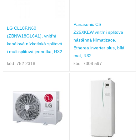
Panasonic CS-
LG CL18F.N60
Z25XKEW,vnitřní splitová
(ZBNW18GL6A1), vnitřní
nástěnná klimatizace,
kanálová nízkotlaká splitová
Etherea inverter plus, bílá
i multisplitová jednotka, R32
mat, R32
kód: 752.2318
kód: 7308.597