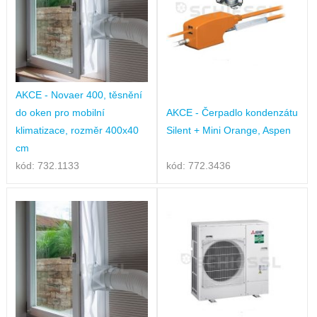
AKCE - Novaer 400, těsnění
do oken pro mobilní
AKCE - Čerpadlo kondenzátu
klimatizace, rozměr 400x40
Silent + Mini Orange, Aspen
cm
kód: 732.1133
kód: 772.3436