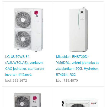
LG UU70W.U34
Mitsubishi EHST20D-
(AUUW70LAE), venkovní
YM9DR1, vnitřní jednotka se
CAC jednotka, standardní
zásobníkem 200l, Hydrobox,
inverter, třífázová
574364, R32
kód: 752.1672
kód: 719.4970