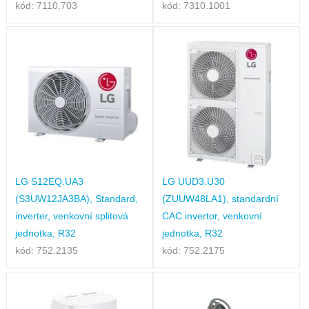
kód: 7110.703
kód: 7310.1001
LG S12EQ.UA3
LG UUD3.U30
(S3UW12JA3BA), Standard,
(ZUUW48LA1), standardní
inverter, venkovní splitová
CAC invertor, venkovní
jednotka, R32
jednotka, R32
kód: 752.2135
kód: 752.2175