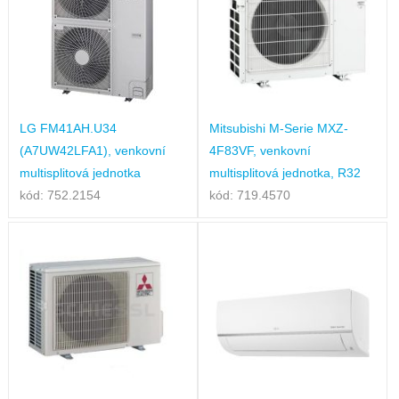
LG FM41AH.U34
Mitsubishi M-Serie MXZ-
(A7UW42LFA1), venkovní
4F83VF, venkovní
multisplitová jednotka
multisplitová jednotka, R32
kód: 752.2154
kód: 719.4570