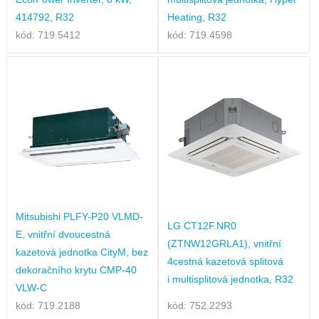
414792, R32
Heating, R32
kód: 719.5412
kód: 719.4598
Mitsubishi PLFY-P20 VLMD-
LG CT12F.NR0
E, vnitřní dvoucestná
(ZTNW12GRLA1), vnitřní
kazetová jednotka CityM, bez
4cestná kazetová splitová
dekoračního krytu CMP-40
i multisplitová jednotka, R32
VLW-C
kód: 719.2188
kód: 752.2293