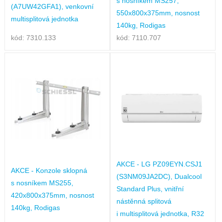
s nosníkem MS257,
(A7UW42GFA1), venkovní
550x800x375mm, nosnost
multisplitová jednotka
140kg, Rodigas
kód: 7310.133
kód: 7110.707
AKCE - LG PZ09EYN.CSJ1
AKCE - Konzole sklopná
(S3NM09JA2DC), Dualcool
s nosníkem MS255,
Standard Plus, vnitřní
420x800x375mm, nosnost
nástěnná splitová
140kg, Rodigas
i multisplitová jednotka, R32