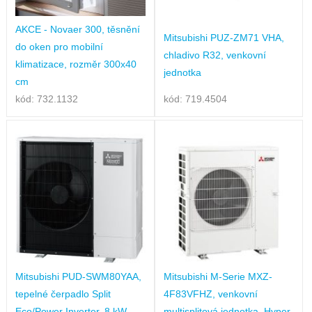
AKCE - Novaer 300, těsnění
Mitsubishi PUZ-ZM71 VHA,
do oken pro mobilní
chladivo R32, venkovní
klimatizace, rozměr 300x40
jednotka
cm
kód: 732.1132
kód: 719.4504
Mitsubishi PUD-SWM80YAA,
Mitsubishi M-Serie MXZ-
tepelné čerpadlo Split
4F83VFHZ, venkovní
Eco/Power Inverter, 8 kW,
multisplitová jednotka, Hyper