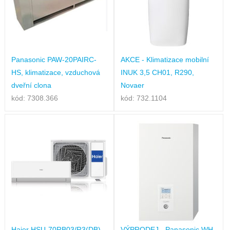
Panasonic PAW-20PAIRC-
AKCE - Klimatizace mobilní
HS, klimatizace, vzduchová
INUK 3,5 CH01, R290,
dveřní clona
Novaer
kód: 7308.366
kód: 732.1104
Haier HSU-70RB03/R3(DB),
VÝPRODEJ - Panasonic WH-