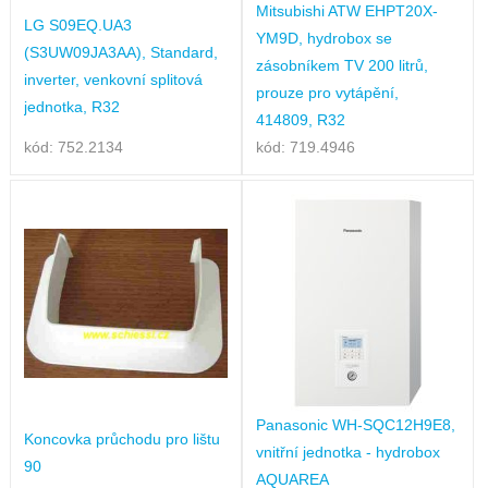
Mitsubishi ATW EHPT20X-
LG S09EQ.UA3
YM9D, hydrobox se
(S3UW09JA3AA), Standard,
zásobníkem TV 200 litrů,
inverter, venkovní splitová
prouze pro vytápění,
jednotka, R32
414809, R32
kód: 752.2134
kód: 719.4946
Panasonic WH-SQC12H9E8,
Koncovka průchodu pro lištu
vnitřní jednotka - hydrobox
90
AQUAREA