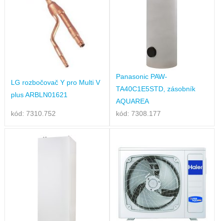
Panasonic PAW-
LG rozbočovač Y pro Multi V
TA40C1E5STD, zásobník
plus ARBLN01621
AQUAREA
kód: 7310.752
kód: 7308.177