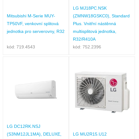
LG MJ18PC.NSK
Mitsubishi M-Serie MUY-
(ZMNW18GSKC0), Standard
TP50VF, venkovní splitová
Plus. Vnitřní nástěnná
jednotka pro serverovny, R32
multisplitová jednotka,
R32/R410A
kód: 719.4543
kód: 752.2396
LG DC12RK.NSJ
(S3NM12JL1MA), DELUXE,
LG MU2R15.U12