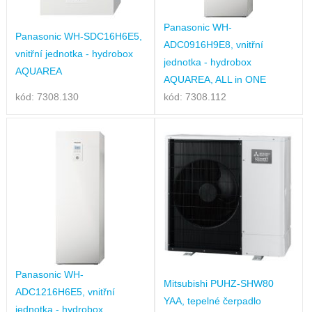
Panasonic WH-
Panasonic WH-SDC16H6E5,
ADC0916H9E8, vnitřní
vnitřní jednotka - hydrobox
jednotka - hydrobox
AQUAREA
AQUAREA, ALL in ONE
kód: 7308.130
kód: 7308.112
Panasonic WH-
Mitsubishi PUHZ-SHW80
ADC1216H6E5, vnitřní
YAA, tepelné čerpadlo
jednotka - hydrobox