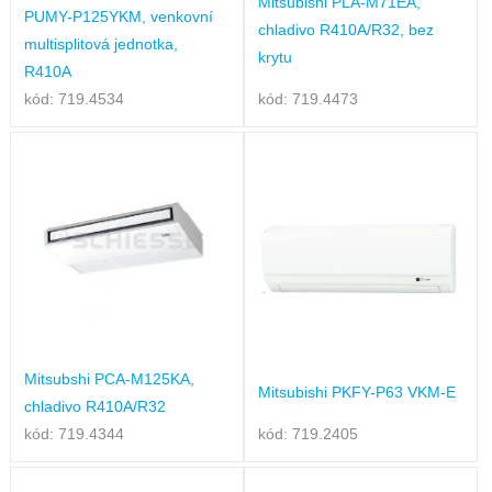
Mitsubishi PLA-M71EA,
PUMY-P125YKM, venkovní
chladivo R410A/R32, bez
multisplitová jednotka,
krytu
R410A
kód: 719.4534
kód: 719.4473
Mitsubshi PCA-M125KA,
Mitsubishi PKFY-P63 VKM-E
chladivo R410A/R32
kód: 719.4344
kód: 719.2405