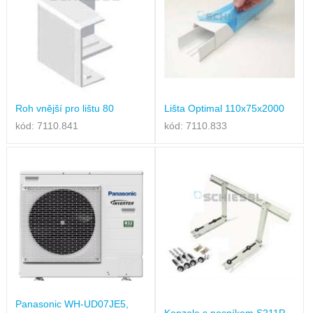
Roh vnější pro lištu 80
Lišta Optimal 110x75x2000
kód: 7110.841
kód: 7110.833
Panasonic WH-UD07JE5,
Konzole s nosníkem S211P,