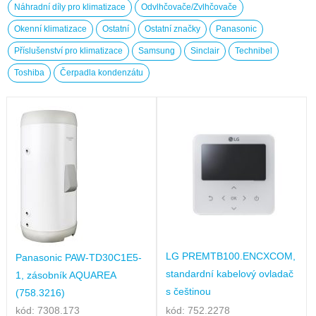
Náhradní díly pro klimatizace
Odvlhčovače/Zvlhčovače
Okenní klimatizace
Ostatní
Ostatní značky
Panasonic
Příslušenství pro klimatizace
Samsung
Sinclair
Technibel
Toshiba
Čerpadla kondenzátu
LG PREMTB100.ENCXCOM,
Panasonic PAW-TD30C1E5-
standardní kabelový ovladač
1, zásobník AQUAREA
s češtinou
(758.3216)
kód: 7308.173
kód: 752.2278