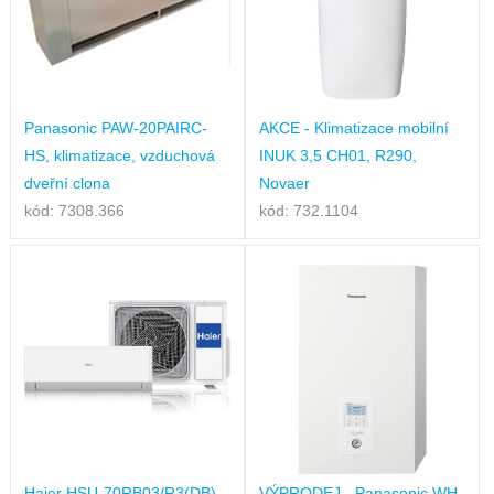
Panasonic PAW-20PAIRC-
AKCE - Klimatizace mobilní
HS, klimatizace, vzduchová
INUK 3,5 CH01, R290,
dveřní clona
Novaer
kód: 7308.366
kód: 732.1104
Haier HSU-70RB03/R3(DB),
VÝPRODEJ - Panasonic WH-