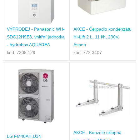
VÝPRODEJ - Panasonic WH-
AKCE - Čerpadlo kondenzátu
SDC12H9E8, vnitřní jednotka
Hi-Lift 2 L, 11 l/h, 230V,
- hydrobox AQUAREA
Aspen
kód: 7308.129
kód: 772.3407
AKCE - Konzole sklopná
LG FM40AH.U34