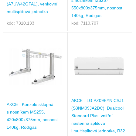
s nosníkem MS257,
(A7UW42GFA1), venkovní
550x800x375mm, nosnost
multisplitová jednotka
140kg, Rodigas
kód: 7310.133
kód: 7110.707
AKCE - LG PZ09EYN.CSJ1
AKCE - Konzole sklopná
(S3NM09JA2DC), Dualcool
s nosníkem MS255,
Standard Plus, vnitřní
420x800x375mm, nosnost
nástěnná splitová
140kg, Rodigas
i multisplitová jednotka, R32