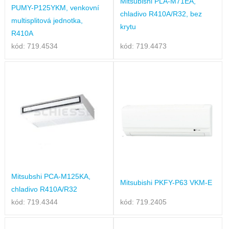
Mitsubishi PLA-M71EA,
PUMY-P125YKM, venkovní
chladivo R410A/R32, bez
multisplitová jednotka,
krytu
R410A
kód: 719.4534
kód: 719.4473
Mitsubshi PCA-M125KA,
Mitsubishi PKFY-P63 VKM-E
chladivo R410A/R32
kód: 719.4344
kód: 719.2405