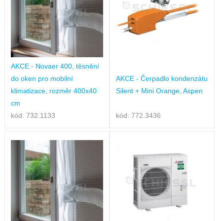
AKCE - Novaer 400, těsnění
do oken pro mobilní
AKCE - Čerpadlo kondenzátu
klimatizace, rozměr 400x40
Silent + Mini Orange, Aspen
cm
kód: 732.1133
kód: 772.3436