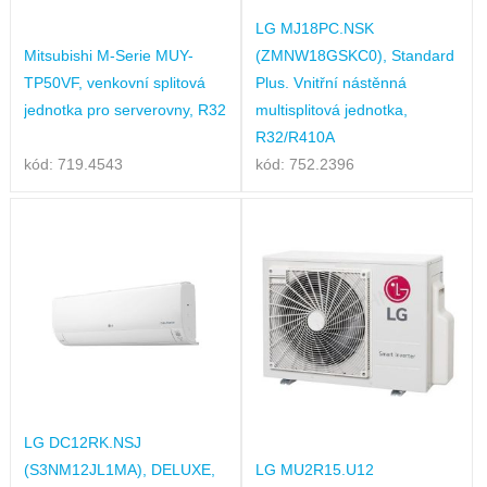
LG MJ18PC.NSK
Mitsubishi M-Serie MUY-
(ZMNW18GSKC0), Standard
TP50VF, venkovní splitová
Plus. Vnitřní nástěnná
jednotka pro serverovny, R32
multisplitová jednotka,
R32/R410A
kód: 719.4543
kód: 752.2396
LG DC12RK.NSJ
(S3NM12JL1MA), DELUXE,
LG MU2R15.U12