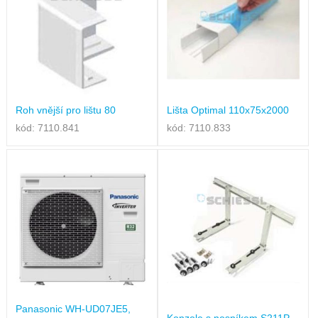
Roh vnější pro lištu 80
Lišta Optimal 110x75x2000
kód: 7110.841
kód: 7110.833
Panasonic WH-UD07JE5,
Konzole s nosníkem S211P,