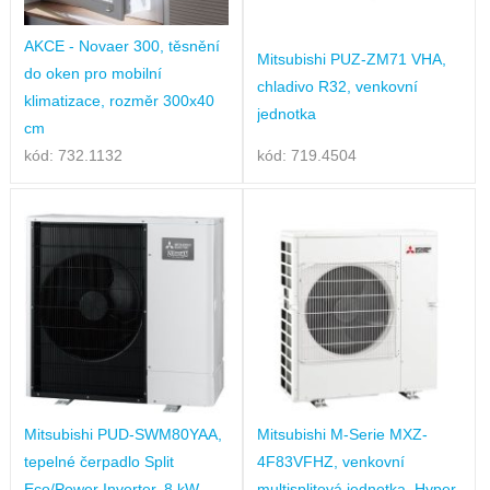
AKCE - Novaer 300, těsnění
Mitsubishi PUZ-ZM71 VHA,
do oken pro mobilní
chladivo R32, venkovní
klimatizace, rozměr 300x40
jednotka
cm
kód: 732.1132
kód: 719.4504
Mitsubishi PUD-SWM80YAA,
Mitsubishi M-Serie MXZ-
tepelné čerpadlo Split
4F83VFHZ, venkovní
Eco/Power Inverter, 8 kW,
multisplitová jednotka, Hyper