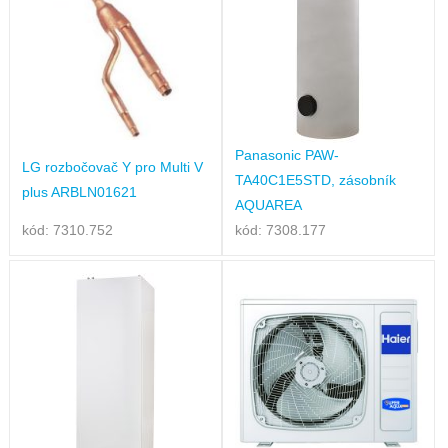
Panasonic PAW-
LG rozbočovač Y pro Multi V
TA40C1E5STD, zásobník
plus ARBLN01621
AQUAREA
kód: 7310.752
kód: 7308.177