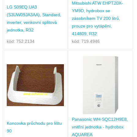
Mitsubishi ATW EHPT20X-
LG S09EQ.UA3
YM9D, hydrobox se
(S3UW09JA3AA), Standard,
zásobníkem TV 200 litrů,
inverter, venkovní splitová
prouze pro vytápění,
jednotka, R32
414809, R32
kód: 752.2134
kód: 719.4946
Panasonic WH-SQC12H9E8,
Koncovka průchodu pro lištu
vnitřní jednotka - hydrobox
90
AQUAREA