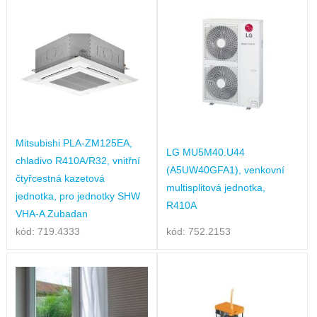
Mitsubishi PLA-ZM125EA,
LG MU5M40.U44
chladivo R410A/R32, vnitřní
(A5UW40GFA1), venkovní
čtyřcestná kazetová
multisplitová jednotka,
jednotka, pro jednotky SHW
R410A
VHA-A Zubadan
kód: 719.4333
kód: 752.2153