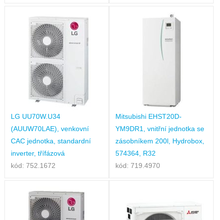
LG UU70W.U34
Mitsubishi EHST20D-
(AUUW70LAE), venkovní
YM9DR1, vnitřní jednotka se
CAC jednotka, standardní
zásobníkem 200l, Hydrobox,
inverter, třífázová
574364, R32
kód: 752.1672
kód: 719.4970