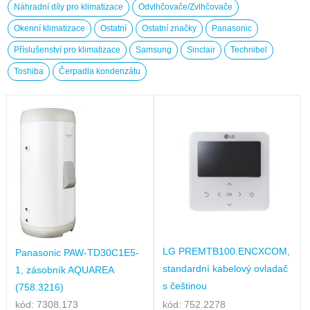
Náhradní díly pro klimatizace
Odvlhčovače/Zvlhčovače
Okenní klimatizace
Ostatní
Ostatní značky
Panasonic
Příslušenství pro klimatizace
Samsung
Sinclair
Technibel
Toshiba
Čerpadla kondenzátu
LG PREMTB100.ENCXCOM,
Panasonic PAW-TD30C1E5-
standardní kabelový ovladač
1, zásobník AQUAREA
s češtinou
(758.3216)
kód: 7308.173
kód: 752.2278