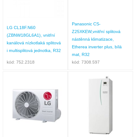
Panasonic CS-
LG CL18F.N60
Z25XKEW,vnitřní splitová
(ZBNW18GL6A1), vnitřní
nástěnná klimatizace,
kanálová nízkotlaká splitová
Etherea inverter plus, bílá
i multisplitová jednotka, R32
mat, R32
kód: 752.2318
kód: 7308.597