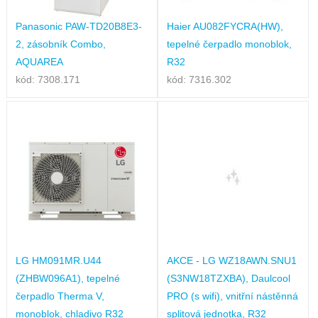
Panasonic PAW-TD20B8E3-
Haier AU082FYCRA(HW),
2, zásobník Combo,
tepelné čerpadlo monoblok,
AQUAREA
R32
kód: 7308.171
kód: 7316.302
LG HM091MR.U44
AKCE - LG WZ18AWN.SNU1
(ZHBW096A1), tepelné
(S3NW18TZXBA), Daulcool
čerpadlo Therma V,
PRO (s wifi), vnitřní nástěnná
monoblok, chladivo R32
splitová jednotka, R32