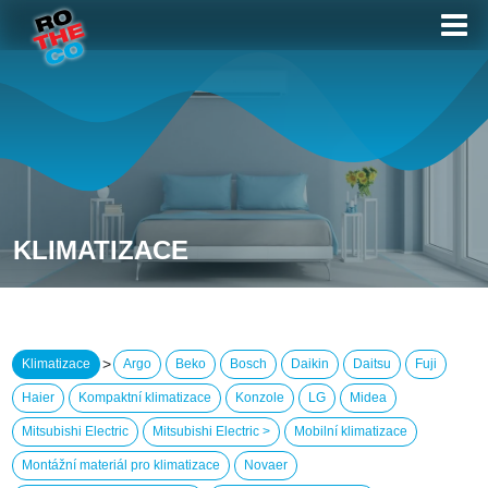
KLIMATIZACE
>
Klimatizace
Argo
Beko
Bosch
Daikin
Daitsu
Fuji
Haier
Kompaktní klimatizace
Konzole
LG
Midea
Mitsubishi Electric
Mitsubishi Electric >
Mobilní klimatizace
Montážní materiál pro klimatizace
Novaer