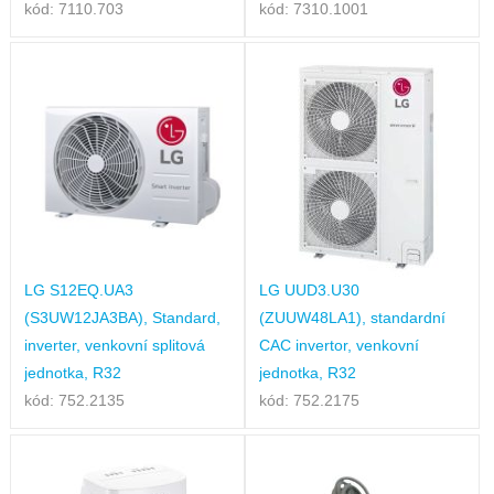
kód: 7110.703
kód: 7310.1001
LG S12EQ.UA3
LG UUD3.U30
(S3UW12JA3BA), Standard,
(ZUUW48LA1), standardní
inverter, venkovní splitová
CAC invertor, venkovní
jednotka, R32
jednotka, R32
kód: 752.2135
kód: 752.2175