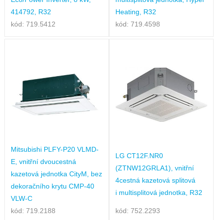
414792, R32
Heating, R32
kód: 719.5412
kód: 719.4598
Mitsubishi PLFY-P20 VLMD-
LG CT12F.NR0
E, vnitřní dvoucestná
(ZTNW12GRLA1), vnitřní
kazetová jednotka CityM, bez
4cestná kazetová splitová
dekoračního krytu CMP-40
i multisplitová jednotka, R32
VLW-C
kód: 719.2188
kód: 752.2293