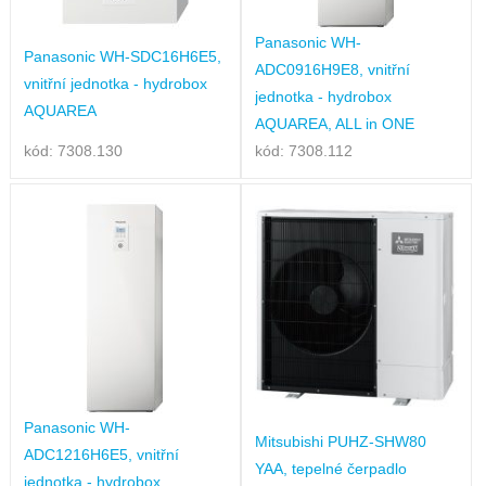
Panasonic WH-
Panasonic WH-SDC16H6E5,
ADC0916H9E8, vnitřní
vnitřní jednotka - hydrobox
jednotka - hydrobox
AQUAREA
AQUAREA, ALL in ONE
kód: 7308.130
kód: 7308.112
Panasonic WH-
Mitsubishi PUHZ-SHW80
ADC1216H6E5, vnitřní
YAA, tepelné čerpadlo
jednotka - hydrobox