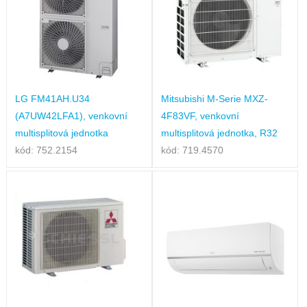
LG FM41AH.U34
Mitsubishi M-Serie MXZ-
(A7UW42LFA1), venkovní
4F83VF, venkovní
multisplitová jednotka
multisplitová jednotka, R32
kód: 752.2154
kód: 719.4570