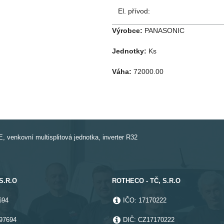
El. přívod:
Výrobce:
PANASONIC
Jednotky:
Ks
Váha:
72000.00
venkovní multisplitová jednotka, inverter R32
S.R.O
ROTHECO - TČ, S.R.O
694
IČO: 17170222
97694
DIČ: CZ17170222