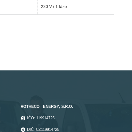
230 V / 1 fáze
ROTHECO - ENERGY, S.R.O.
IČO: 119914725
DIČ: CZ119914725