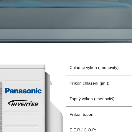
Chladící výkon (jmenovitý):
Příkon chlazení (jm.):
Topný výkon (jmenovitý):
Příkon topení:
E.E.R / C.O.P: