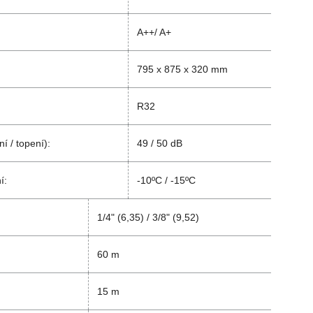
:
A++/ A+
795 x 875 x 320 mm
R32
í / topení):
49 / 50 dB
í:
-10ºC / -15ºC
1/4" (6,35) / 3/8" (9,52)
60 m
15 m