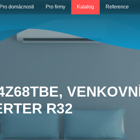
Pro domácnosti
Pro firmy
Katalog
Reference
4Z68TBE, VENKOVN
ERTER R32