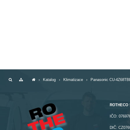
›
Katalog
›
Klimatizace
›
Panasonic CU-4Z68TBE, 
ROTHECO 
IČO:
07697
DIČ:
CZ076